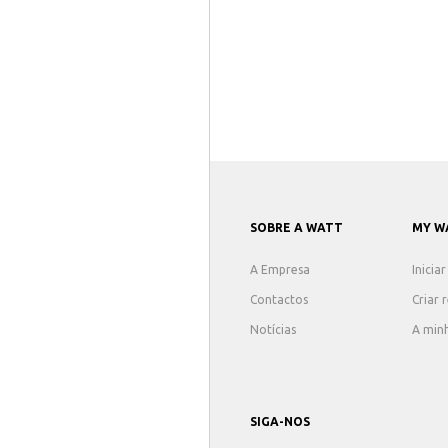
SOBRE A WATT
MY W
A Empresa
Inicia
Contactos
Criar 
Notícias
A min
SIGA-NOS