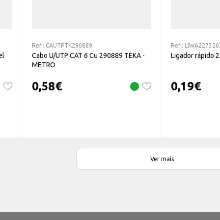
Ref.:
CAUTPTK290889
Ref.:
LIWA227320
el
Cabo U/UTP CAT 6 Cu 290889 TEKA -
Ligador rápido
METRO
0,58
€
0,19
€
Ver mais