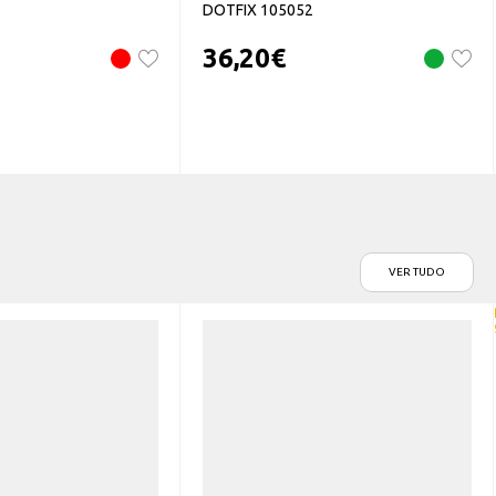
DOTFIX 105052
36,20
€
VER TUDO