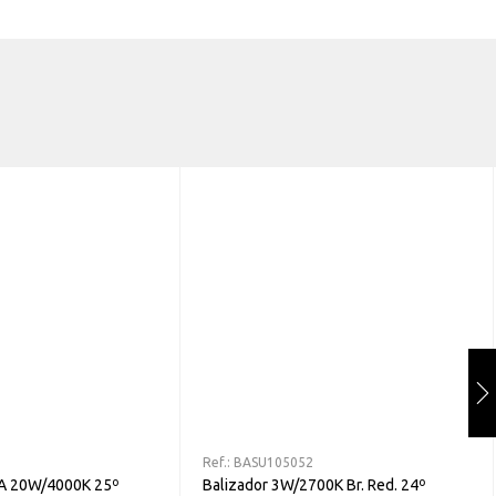
Ref.:
BASU105052
BA 20W/4000K 25º
Balizador 3W/2700K Br. Red. 24º