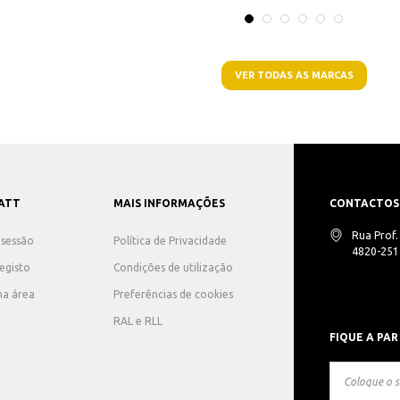
VER TODAS AS MARCAS
ATT
MAIS INFORMAÇÕES
CONTACTOS
Rua Prof
r sessão
Política de Privacidade
4820-251 
registo
Condições de utilização
ha área
Preferências de cookies
RAL e RLL
FIQUE A PAR