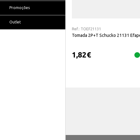
Promoções
Outlet
Ref.:
TOEF21131
Tomada 2P+T Schucko 21131 Efap
1,82
€