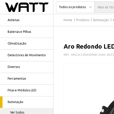
Antenas
Home
Produtos
Iluminação
Baterias e Pilhas
Climatização
Aro Redondo LED
REF.:
ARGSC200400006
| EAN:
8433
Detectores de Movimento
Diversos
Ferramentas
Fitas e Módulos LED
Iluminação
Ver todos