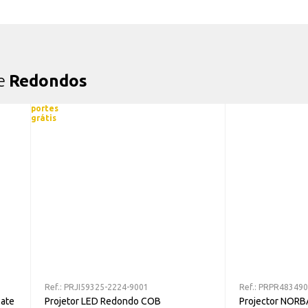
de
Redondos
portes
grátis
Ref.:
PRJI59325-2224-9001
Ref.:
PRPR483490
Mate
Projetor LED Redondo COB
Projector NOR