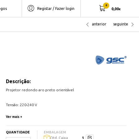
0
ogos
Registar / Fazer login
0,00
€
anterior
seguinte
Descrição:
Projetor redondo aro preto orientável
Tensão: 220-240 V
Frquência: 50/60HZ
Ver mais +
Potência: 7W
Fluxo Luminoso: 650 lumens
QUANTIDADE
EMBALAGEM
Temperatuda de Cor: CCT (3000K-4000K-6500K) ajustável em
1
Qtd. Caixa