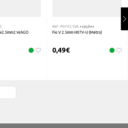
2
Ref.:
FIV1X2.5VA
+opções
 2x2.5mm2 WAGO
Fio V 2.5mm H07V-U (Metro)
0,49
€