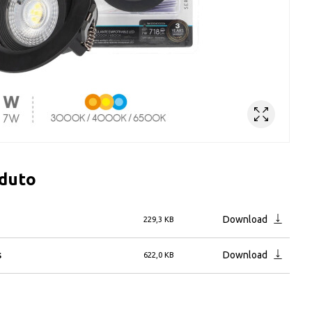
oduto
Download
229,3 KB
s
Download
622,0 KB