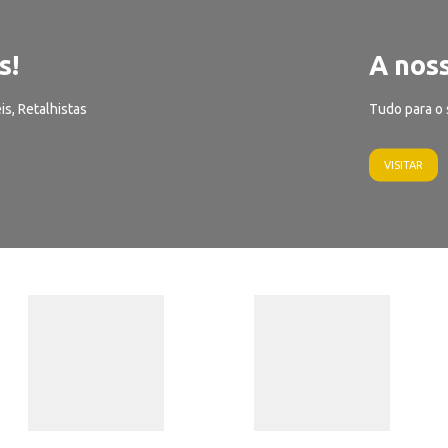
s!
A noss
is, Retalhistas
Tudo para o 
VISITAR