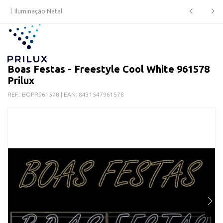
Iluminação Natal
Boas Festas - Freestyle Cool White 961578
Prilux
REF.:
BOPR961578
| EAN:
8431547961578