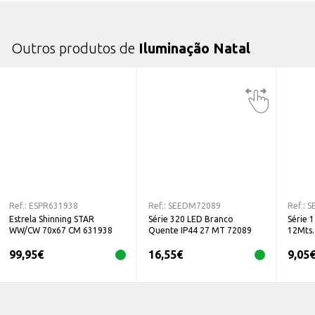
Outros produtos de
Iluminação Natal
Ref.:
ESPR631938
Ref.:
SEEDM72089
Ref.:
S
Estrela Shinning STAR
Série 320 LED Branco
Série 
WW/CW 70x67 CM 631938
Quente IP44 27 MT 72089
12Mts.
Prilux
99,95
€
16,55
€
9,05