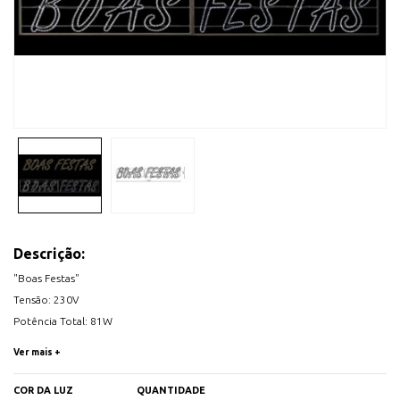
Descrição:
"Boas Festas"
Tensão: 230V
Potência Total: 81W
CII
Ver mais +
972 Leds
Dimensões: 358,2 x 60,2 cm
COR DA LUZ
QUANTIDADE