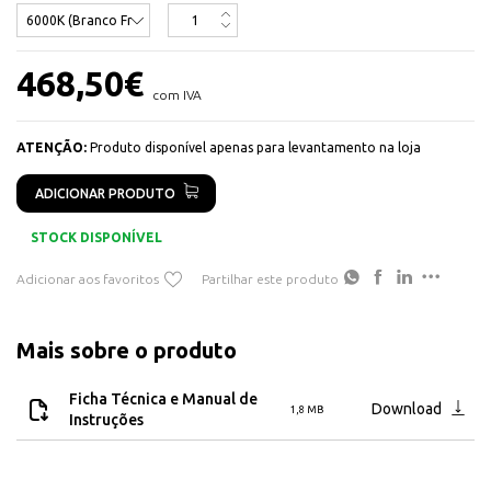
Em estrutura de aluminio com perfil 25x25x2mm
Disponível em:
468,50
€
Branco Quente - 385077
com IVA
Branco Frio - 961578
ATENÇÃO:
Produto disponível apenas para levantamento na loja
ADICIONAR PRODUTO
STOCK DISPONÍVEL
Adicionar aos favoritos
Partilhar este produto
Mais sobre o produto
Ficha Técnica e Manual de
Download
1,8 MB
Instruções