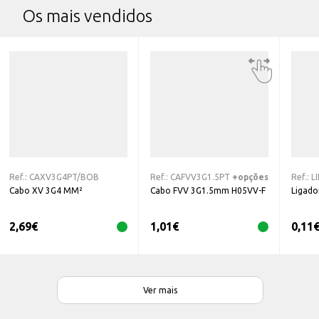
Os mais vendidos
Ref.:
CAXV3G4PT/BOB
Ref.:
CAFVV3G1.5PT
+opções
Ref.:
L
Cabo XV 3G4 MM²
Cabo FVV 3G1.5mm H05VV-F
Ligado
2,69
€
1,01
€
0,11
Ver mais