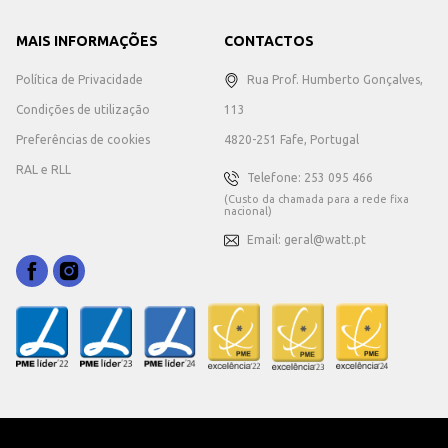
MAIS INFORMAÇÕES
CONTACTOS
Política de Privacidade
Rua Prof. Humberto Gonçalves,
Condições de utilização
113
Preferências de cookies
4820-251 Fafe, Portugal
RAL e RLL
Telefone: 253 095 466
(Custo da chamada para a rede fixa
nacional)
Email: geral@watt.pt