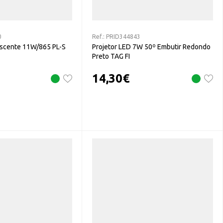
0
Ref.:
PRID344843
scente 11W/865 PL-S
Projetor LED 7W 50º Embutir Redondo
Preto TAG FI
14,30
€