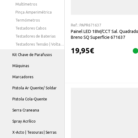
Multímetros
Pinça Amperimétrica
Termómetros
Ref.:
PAPR671637
Testadores Cabos
Painel LED 18W/CCT Sal. Quadrado
Testadores de Baterias
Breno SQ Superfície 671637
Testadores Tensão | Voltagem
19,95
€
Kit Chave de Parafusos
Máquinas
Marcadores
Pistola Ar Quente/ Soldar
Pistola Cola-Quente
Serra Craneana
Spray Acrílico
X-Acto | Tesouras | Serras