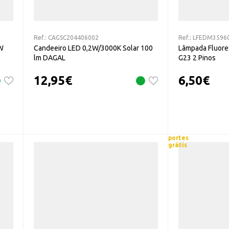
Ref.:
CAGSC204406002
Ref.:
LFEDM3596
W
Candeeiro LED 0,2W/3000K Solar 100
Lâmpada Fluore
lm DAGAL
G23 2 Pinos
12,95
€
6,50
€
portes
grátis