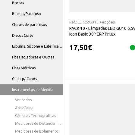
Brocas
Buchas/Parafuso
Ref.:
LLPR595315
+opções
Chaves de parafusos
PACK 10 - Lâmpadas LED GU10 6,5
Icon Basic 38º ERP Prilux
Discos Corte
17,50
€
Espuma, Silicone e Lubrificantes
Fitas Isoladoras e Outras
Fitas Métricas
Guias p/ Cabos
Instrumentos de Medida
Ver todos
Acessórios
Câmaras Termográficas
Medidores de Distância | Nível
Medidores de Isolamento