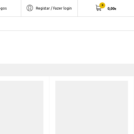
0
ogos
Registar / Fazer login
0,00
€