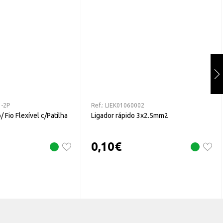
1-2P
Ref.:
LIEK01060002
/ Fio Flexível c/Patilha
Ligador rápido 3x2.5mm2
0,10
€