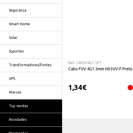
Segurança
Smart Home
Solar
Suportes
Ref.:
CAFVV4G1.5PT
Transformadores/Fontes
Cabo FVV 4G1.5mm H05VV-F Preto
UPS
1,34
€
Marcas
Top vendas
Novidades