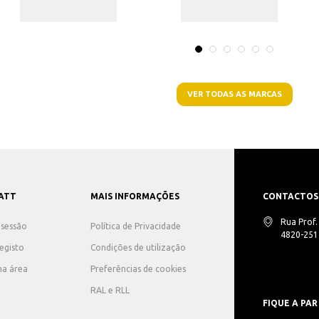
VER TODAS AS MARCAS
ATT
MAIS INFORMAÇÕES
CONTACTOS
Rua Prof
r sessão
Política de Privacidade
4820-251 
registo
Condições de utilização
ha área
Preferências de cookies
RAL e RLL
FIQUE A PAR