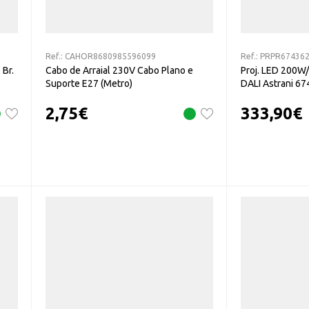
Ref.:
CAHOR8680985596099
Ref.:
PRPR67436
 Br.
Cabo de Arraial 230V Cabo Plano e
Proj. LED 200W
Suporte E27 (Metro)
DALI Astrani 6
2,75
€
333,90
€