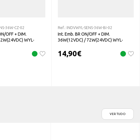
NS-36W-CZ-02
Ref.:
INDVWYL-SENS-36W-BI-02
 ON/OFF + DIM.
Int. Emb. BR ON/OFF + DIM.
72W(24VDC) WYL-
36W(12VDC) / 72W(24VDC) WYL-
02
SENS-36W-BI-02
14,90
€
VER TUDO