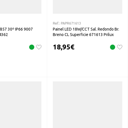
2
Ref.:
PAPR671613
/857 30º IP66 9007
Painel LED 18W/CCT Sal. Redondo Br.
74362
Breno CL Superficie 671613 Prilux
18,95
€