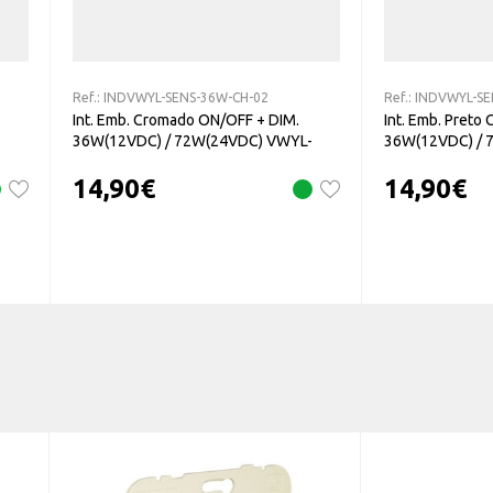
Ref.:
INDVWYL-SENS-36W-CH-02
Ref.:
INDVWYL-SE
Int. Emb. Cromado ON/OFF + DIM.
Int. Emb. Preto
36W(12VDC) / 72W(24VDC) VWYL-
36W(12VDC) / 
SENS-36W-CH-02
SENS-36W-CZ-
14,90
€
14,90
€