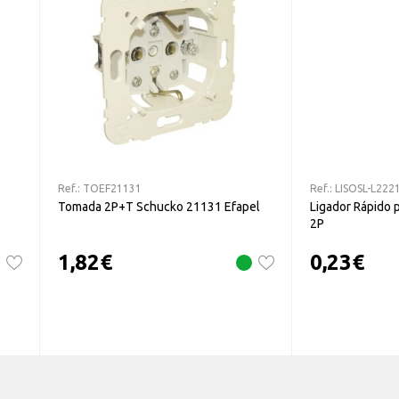
Ref.:
TOEF21131
Ref.:
LISOSL-L222
Tomada 2P+T Schucko 21131 Efapel
Ligador Rápido p
2P
1,82
€
0,23
€