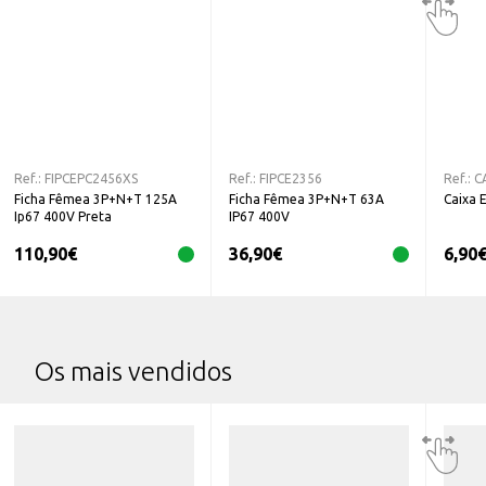
Ref.:
FIPCEPC2456XS
Ref.:
FIPCE2356
Ref.:
C
Ficha Fêmea 3P+N+T 125A
Ficha Fêmea 3P+N+T 63A
Caixa 
Ip67 400V Preta
IP67 400V
110,90
€
36,90
€
6,90
Os mais vendidos