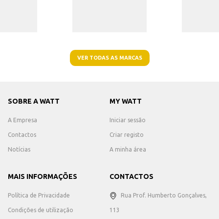
VER TODAS AS MARCAS
SOBRE A WATT
MY WATT
A Empresa
Iniciar sessão
Contactos
Criar registo
Notícias
A minha área
MAIS INFORMAÇÕES
CONTACTOS
Política de Privacidade
Rua Prof. Humberto Gonçalves,
Condições de utilização
113