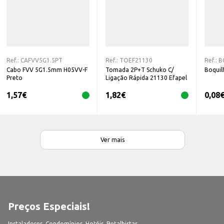
Ref.:
CAFVV5G1.5PT
Ref.:
TOEF21130
Ref.:
B
Cabo FVV 5G1.5mm H05VV-F
Tomada 2P+T Schuko C/
Boquil
Preto
Ligação Rápida 21130 Efapel
1,57
€
1,82
€
0,08
Ver mais
Preços Especiais!
Instaladores, Condomínios, Hotéis, Retalhistas