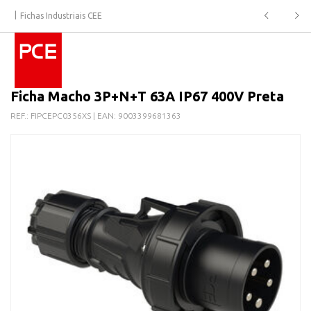
Fichas Industriais CEE
Ficha Macho 3P+N+T 63A IP67 400V Preta
REF.:
FIPCEPC0356XS
| EAN:
9003399681363