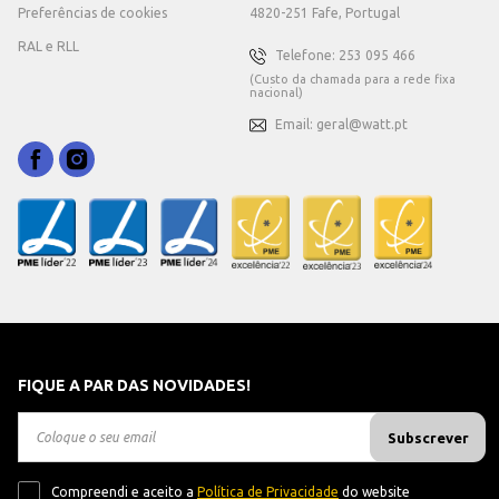
Preferências de cookies
4820-251 Fafe, Portugal
RAL e RLL
Telefone: 253 095 466
(Custo da chamada para a rede fixa
nacional)
Email: geral@watt.pt
FIQUE A PAR DAS NOVIDADES!
Subscrever
Compreendi e aceito a
Política de Privacidade
do website