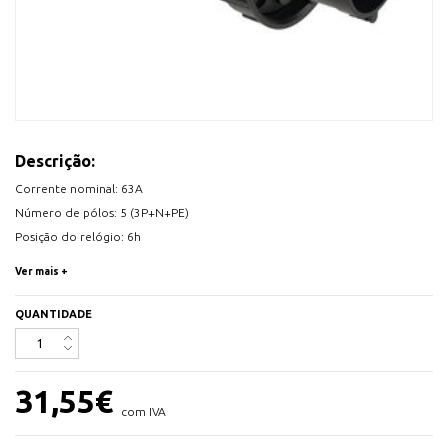
Descrição:
Corrente nominal: 63A
Número de pólos: 5 (3P+N+PE)
Posição do relógio: 6h
Tensão/frequência nominal: 200/346V~ - 240/415V~ / 50+60Hz
Ver mais +
Contatos: latão niquelado, com pino piloto
Tecnologia de conexão: terminais de estrutura com parafusos
QUANTIDADE
Classe de proteção IP: IP66/IP67
31,55
€
com IVA