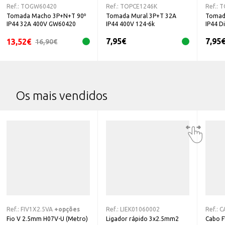
Ref.:
TOGW60420
Ref.:
TOPCE1246K
Ref.:
T
Tomada Macho 3P+N+T 90º
Tomada Mural 3P+T 32A
Tomad
IP44 32A 400V GW60420
IP44 400V 124-6k
IP44 D
7,95
€
7,95
13,52
€
16,90
€
Os mais vendidos
Ref.:
FIV1X2.5VA
+opções
Ref.:
LIEK01060002
Ref.:
C
Fio V 2.5mm H07V-U (Metro)
Ligador rápido 3x2.5mm2
Cabo 