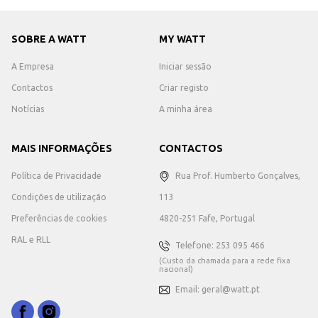
SOBRE A WATT
MY WATT
A Empresa
Iniciar sessão
Contactos
Criar registo
Notícias
A minha área
MAIS INFORMAÇÕES
CONTACTOS
Política de Privacidade
Rua Prof. Humberto Gonçalves,
Condições de utilização
113
Preferências de cookies
4820-251 Fafe, Portugal
RAL e RLL
Telefone: 253 095 466
(Custo da chamada para a rede fixa
nacional)
Email: geral@watt.pt