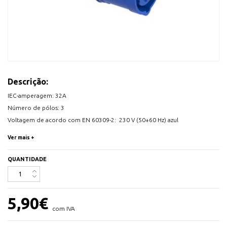
Descrição:
IEC-amperagem: 32A
Número de pólos: 3
Voltagem de acordo com EN 60309-2: 230 V (50+60 Hz) azul
Posição da hora do relógio h: 6
Ver mais +
Cor de identificação: Azul
Grau de proteção (IP): IP44
QUANTIDADE
Sistema de conexão: Terminal aparafusado
Ângulo: Reto
Entrada do cabo: Porca de aperto
5,90
€
Material: Plástico
com IVA
Material de contato: CuZn