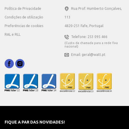
Política de Privacidade
Rua Prof. Humberto Gonçalves,
Condições de utilização
113
Preferências de cookies
4820-251 Fafe, Portugal
RAL e RLL
Telefone: 253 095 466
(Custo da chamada para a rede fixa
nacional)
Email: geral@watt.pt
FIQUE A PAR DAS NOVIDADES!