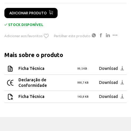
Altura produto instalado 83 mm
Largura produto instalado 35 mm
ADICIONAR PRODUTO
STOCK DISPONÍVEL
Adicionar aos favoritos
Partilhar este produto
Mais sobre o produto
Ficha Técnica
Download
99,5 KB
Declaração de
Download
990,7 KB
Conformidade
Ficha Técnica
Download
143,8 KB