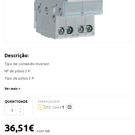
Descrição:
Tipo de comando Inversor
Nº de pólos 2 P
Tipo de pólos 2 P
Nº de módulos 2
Ver mais +
Tensão alternada estipulada de utilização 230 V
Frequência de funcionamento 50/60
QUANTIDADE
EMBALAGEM
1
Qtd. Caixa
Tensão estipulada de isolamento 440 V
Tipo de tensão de comando 1 AC
Tensão estipulada de resistência ao choque 4000 V
36,51
€
Profundidade produto instalado 70 mm
com IVA