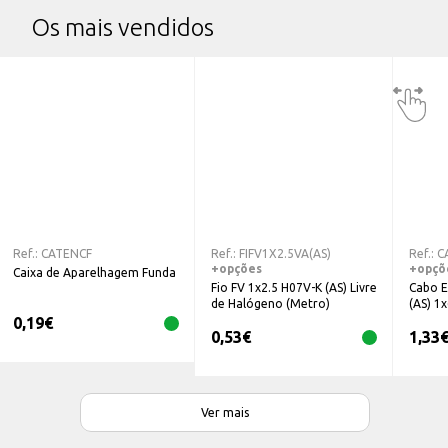
Os mais vendidos
Ref.:
CATENCF
Ref.:
FIFV1X2.5VA(AS)
Ref.:
C
+opções
+opçõ
Caixa de Aparelhagem Funda
Fio FV 1x2.5 H07V-K (AS) Livre
Cabo E
de Halógeno (Metro)
(AS) 
0,19
€
0,53
€
1,33
Ver mais