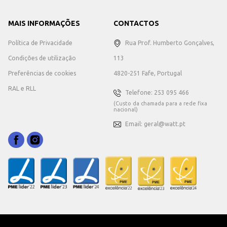
MAIS INFORMAÇÕES
CONTACTOS
Política de Privacidade
Rua Prof. Humberto Gonçalves,
Condições de utilização
113
Preferências de cookies
4820-251 Fafe, Portugal
RAL e RLL
Telefone: 253 095 466
(Custo da chamada para a rede fixa
nacional)
Email: geral@watt.pt