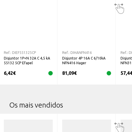
Ref.:
DIEF551325CP
Ref.:
DIHANFN416
Ref.:
D
Disjuntor 1P+N 32A C 4,5 kA
Disjuntor 4P 16A C 6/10kA
Disjun
55132 5CP Efapel
NFN416 Hager
NFN31
6,42
€
81,09
€
57,4
Os mais vendidos