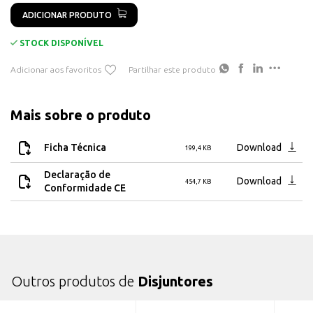
Icu infe­rior a 400 V AC IEC60947-2 10 kA
ADICIONAR PRODUTO
STOCK DISPONÍVEL
Adicionar aos favoritos
Partilhar este produto
Mais sobre o produto
Ficha Técnica
Download
199,4 KB
Declaração de
Download
454,7 KB
Conformidade CE
Outros produtos de
Disjuntores