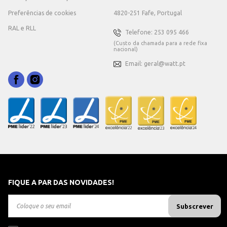
Preferências de cookies
4820-251 Fafe, Portugal
RAL e RLL
Telefone: 253 095 466
(Custo da chamada para a rede fixa
nacional)
Email: geral@watt.pt
FIQUE A PAR DAS NOVIDADES!
Subscrever