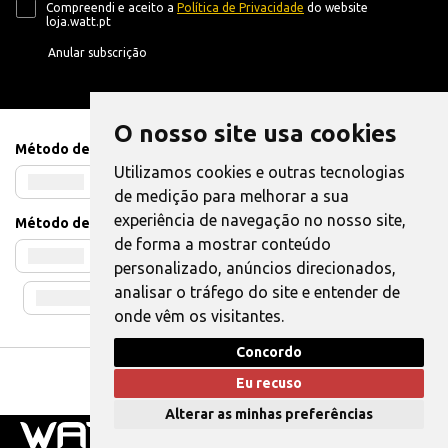
Compreendi e aceito a
Política de Privacidade
do website
loja.watt.pt
Anular subscrição
O nosso site usa cookies
Método de Pagamento
Utilizamos cookies e outras tecnologias
de medição para melhorar a sua
experiência de navegação no nosso site,
Método de Envio
de forma a mostrar conteúdo
personalizado, anúncios direcionados,
analisar o tráfego do site e entender de
onde vêm os visitantes.
Concordo
Livro de Reclamações
|
Também pode Elogiar
Eu recuso
WATT © 2025. Todos os direitos reservados.
Alterar as minhas preferências
0