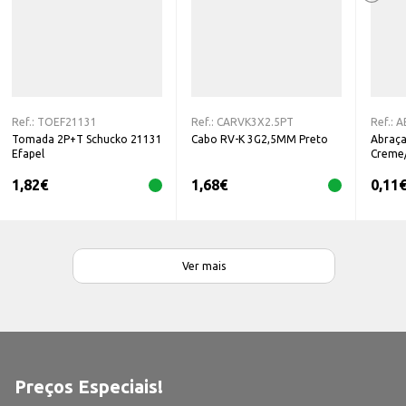
Ref.:
TOEF21131
Ref.:
CARVK3X2.5PT
Ref.:
A
Tomada 2P+T Schucko 21131
Cabo RV-K 3G2,5MM Preto
Abraça
Efapel
Creme
1,82
€
1,68
€
0,11
Ver mais
Preços Especiais!