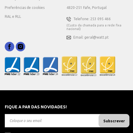
Preferências de cookies
4820-251 Fafe, Portugal
RAL e RLL
Telefone: 253 095 466
(Custo da chamada para a rede fixa
nacional)
Email: geral@watt.pt
FIQUE A PAR DAS NOVIDADES!
Subscrever