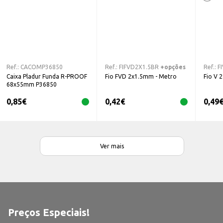
Ref.:
CACOMP36850
Ref.:
FIFVD2X1.5BR
+opções
Ref.:
F
Caixa Pladur Funda R-PROOF
Fio FVD 2x1.5mm - Metro
Fio V 
68x55mm P36850
0,85
€
0,42
€
0,49
Ver mais
Preços Especiais!