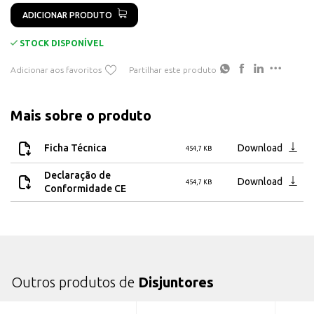
Icu infe­rior a 400 V AC IEC60947-2 10 kA
ADICIONAR PRODUTO
STOCK DISPONÍVEL
Adicionar aos favoritos
Partilhar este produto
Mais sobre o produto
Ficha Técnica
Download
454,7 KB
Declaração de
Download
454,7 KB
Conformidade CE
Outros produtos de
Disjuntores