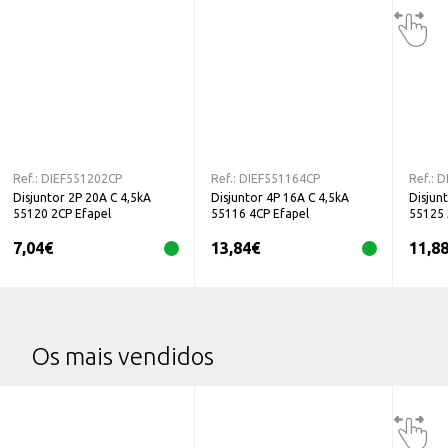
Ref.:
DIEF551202CP
Ref.:
DIEF551164CP
Ref.:
D
Disjuntor 2P 20A C 4,5kA
Disjuntor 4P 16A C 4,5kA
Disjun
55120 2CP Efapel
55116 4CP Efapel
55125 
7,04
€
13,84
€
11,8
Os mais vendidos