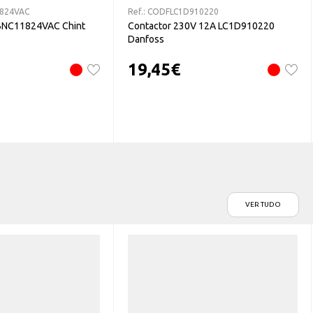
824VAC
Ref.:
CODFLC1D910220
BNC11824VAC Chint
Contactor 230V 12A LC1D910220
Danfoss
19,45
€
VER TUDO