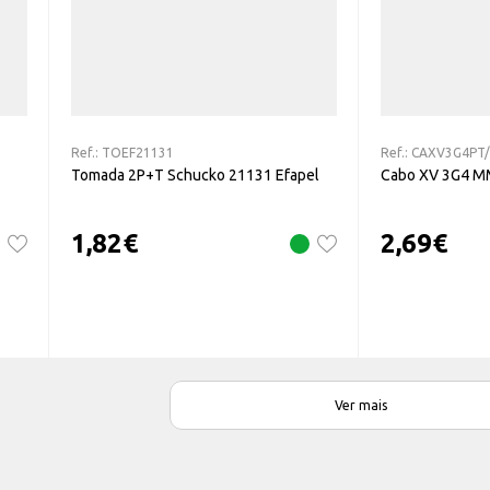
Ref.:
TOEF21131
Ref.:
CAXV3G4PT
Tomada 2P+T Schucko 21131 Efapel
Cabo XV 3G4 M
1,82
€
2,69
€
Ver mais