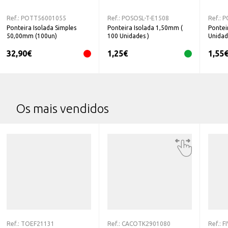
Ref.:
POTT56001055
Ref.:
POSOSL-T-E1508
Ref.:
P
Ponteira Isolada Simples
Ponteira Isolada 1,50mm (
Pontei
50,00mm (100un)
100 Unidades )
Unidad
32,90
€
1,25
€
1,55
Os mais vendidos
Ref.:
TOEF21131
Ref.:
CACOTK2901080
Ref.:
F