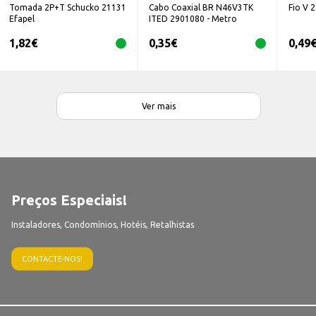
Tomada 2P+T Schucko 21131
Cabo Coaxial BR N46V3TK
Fio V 
Efapel
ITED 2901080 - Metro
1,82
€
0,35
€
0,49
Ver mais
Preços Especiais!
Instaladores, Condomínios, Hotéis, Retalhistas
CONTACTE-NOS!