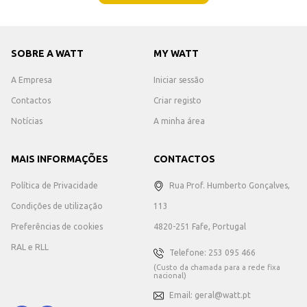
SOBRE A WATT
MY WATT
A Empresa
Iniciar sessão
Contactos
Criar registo
Notícias
A minha área
MAIS INFORMAÇÕES
CONTACTOS
Política de Privacidade
Rua Prof. Humberto Gonçalves,
Condições de utilização
113
Preferências de cookies
4820-251 Fafe, Portugal
RAL e RLL
Telefone: 253 095 466
(Custo da chamada para a rede fixa
nacional)
Email: geral@watt.pt