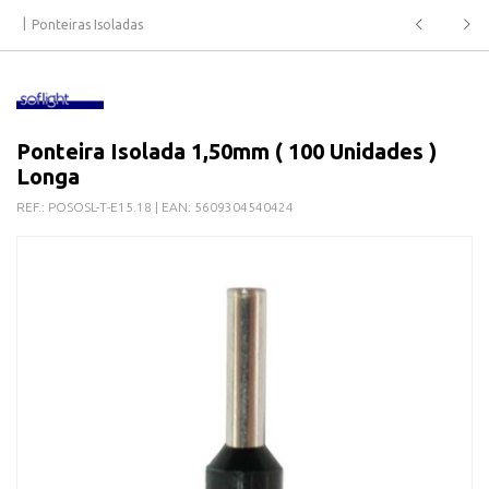
Ponteiras Isoladas
Ponteira Isolada 1,50mm ( 100 Unidades )
Longa
REF.:
POSOSL-T-E15.18
| EAN:
5609304540424