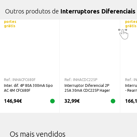
Outros produtos de
Interruptores Diferenciais
portes
porte
grátis
grátis
Ref.:
INHACFC680F
Ref.:
INHACDC225P
Ref.:
I
Inter. dif. 4P 80A 300mA tipo
Interruptor Diferencial 2P
Interr
AC 4M CFC680F
25A 30mA CDC225P Hager
- Rear
30mA P
146,94
€
32,99
€
166,
Os mais vendidos