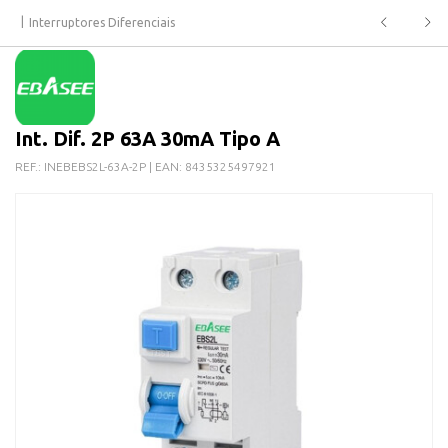
Interruptores Diferenciais
Int. Dif. 2P 63A 30mA Tipo A
REF.:
INEBEBS2L-63A-2P
| EAN:
8435325497921