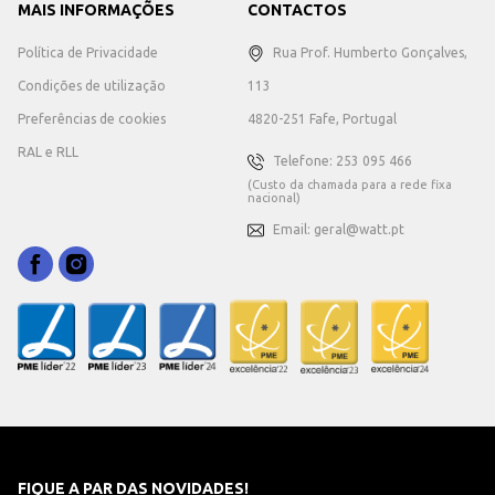
MAIS INFORMAÇÕES
CONTACTOS
Política de Privacidade
Rua Prof. Humberto Gonçalves,
Condições de utilização
113
Preferências de cookies
4820-251 Fafe, Portugal
RAL e RLL
Telefone: 253 095 466
(Custo da chamada para a rede fixa
nacional)
Email: geral@watt.pt
FIQUE A PAR DAS NOVIDADES!