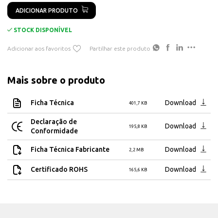
ADICIONAR PRODUTO
STOCK DISPONÍVEL
Adicionar aos favoritos
Partilhar este produto
Mais sobre o produto
Ficha Técnica
Download
401,7 KB
Declaração de
Download
195,8 KB
Conformidade
Ficha Técnica Fabricante
Download
2,2 MB
Certificado ROHS
Download
165,6 KB