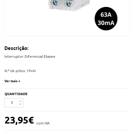
Descrição:
Interruptor Diferencial Ebasee
N.º de pólos: 1P+N
Corrente Elétrica: 63A
Ver mais +
Sensibilidade Diferencial: 30mA
Tipo A
QUANTIDADE
Para calha DIN
Em conformidade com a norma IEC/EN 61008-1
23,95
€
com IVA