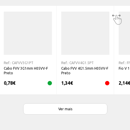
Ref.:
CAFVV3G1PT
Ref.:
CAFVV4G1.5PT
Ref.:
F
Cabo FVV 3G1mm H05VV-F
Cabo FVV 4G1.5mm H05VV-F
Fio V 
Preto
Preto
0,78
€
1,34
€
2,14
Ver mais