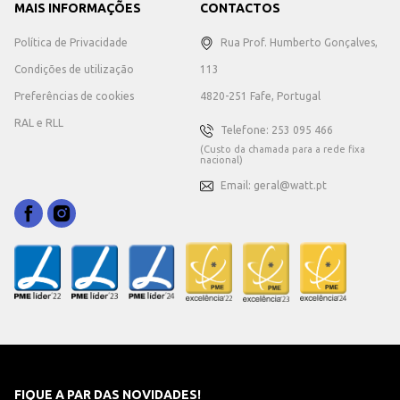
MAIS INFORMAÇÕES
CONTACTOS
Política de Privacidade
Rua Prof. Humberto Gonçalves,
Condições de utilização
113
Preferências de cookies
4820-251 Fafe, Portugal
RAL e RLL
Telefone: 253 095 466
(Custo da chamada para a rede fixa
nacional)
Email: geral@watt.pt
FIQUE A PAR DAS NOVIDADES!