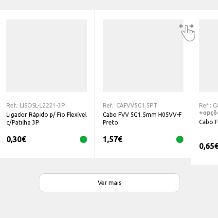
Ref.:
LISOSL-L2221-3P
Ref.:
CAFVV5G1.5PT
Ref.:
C
+opçõ
Ligador Rápido p/ Fio Flexível
Cabo FVV 5G1.5mm H05VV-F
Cabo 
c/Patilha 3P
Preto
0,30
€
1,57
€
0,65
Ver mais