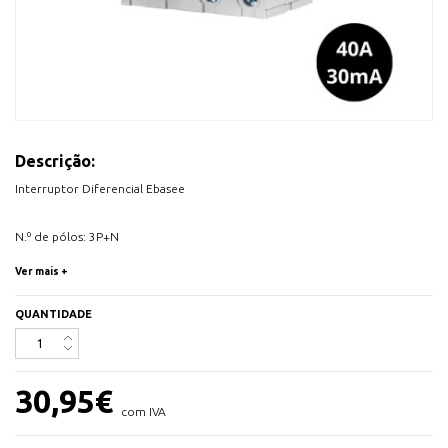
Descrição:
Interruptor Diferencial Ebasee
N.º de pólos: 3P+N
Corrente Elétrica: 40A
Ver mais +
Sensibilidade Diferencial: 30mA
Tipo A
QUANTIDADE
Para calha DIN
Em conformidade com a norma IEC/EN 61008-1
30,95
€
com IVA