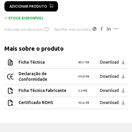
ADICIONAR PRODUTO
STOCK DISPONÍVEL
Adicionar aos favoritos
Partilhar este produto
Mais sobre o produto
Ficha Técnica
Download
385,7 KB
Declaração de
Download
195,8 KB
Conformidade
Ficha Técnica Fabricante
Download
2,2 MB
Certificado ROHS
Download
165,6 KB