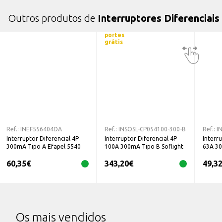
Outros produtos de
Interruptores Diferenciais
portes
grátis
Ref.:
INEF556404DA
Ref.:
INSOSL-CP054100-300-B
Ref.:
I
Interruptor Diferencial 4P
Interruptor Diferencial 4P
Interr
300mA Tipo A Efapel 5540
100A 300mA Tipo B Soflight
63A 3
4DA
SL-CP054100-300-B
60,35
€
343,20
€
49,3
Os mais vendidos