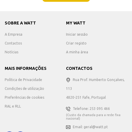
SOBRE A WATT
MY WATT
A Empresa
Iniciar sessão
Contactos
Criar registo
Notícias
A minha área
MAIS INFORMAÇÕES
CONTACTOS
Política de Privacidade
Rua Prof. Humberto Gonçalves,
Condições de utilização
113
Preferências de cookies
4820-251 Fafe, Portugal
RAL e RLL
Telefone: 253 095 466
(Custo da chamada para a rede fixa
nacional)
Email: geral@watt.pt