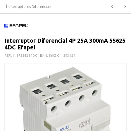
Interruptores Diferenciais
Interruptor Diferencial 4P 25A 300mA 55625
4DC Efapel
REF.:
INEF556254DC
| EAN:
5603011593124