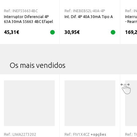
Ref.:
INEF556634BC
Ref.:
INEBEBS2L-40A-4P
Ref.:
I
Interruptor Diferencial 4P
Int. Dif. 4P 40A 30mA Tipo A
Interr
63A 30mA 55663 4BC Efapel
- Rear
300mA 
45,31
€
30,95
€
169,
Os mais vendidos
Ref.:
LIWA2273202
Ref.:
FIV1X4CZ
+opções
Ref.:
T