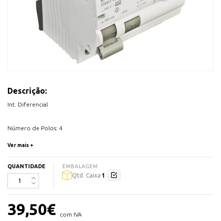
Descrição:
Int. Diferencial
Número de Polos: 4
Número de Modulos: 4
Ver mais +
25A
Sensibilidade diferencial: 300 mA
QUANTIDADE
EMBALAGEM
1
Qtd. Caixa
39,50
€
com IVA