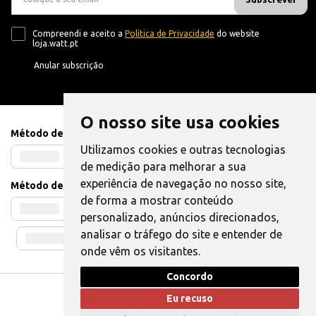
Compreendi e aceito a
Política de Privacidade
do website
loja.watt.pt
Anular subscrição
O nosso site usa cookies
Método de Pagamento
Utilizamos cookies e outras tecnologias
de medição para melhorar a sua
experiência de navegação no nosso site,
Método de Envio
de forma a mostrar conteúdo
personalizado, anúncios direcionados,
analisar o tráfego do site e entender de
onde vêm os visitantes.
Concordo
Livro de Reclamações
|
Também pode Elogiar
Eu recuso
WATT © 2025. Todos os direitos reservados.