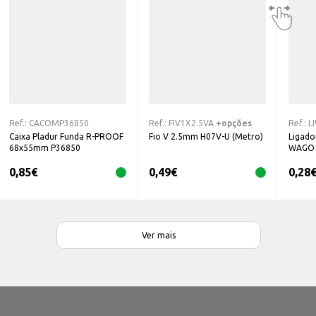
Ref.:
CACOMP36850
Ref.:
FIV1X2.5VA
+opções
Ref.:
L
Caixa Pladur Funda R-PROOF
Fio V 2.5mm H07V-U (Metro)
Ligado
68x55mm P36850
WAGO
0,85
€
0,49
€
0,28
Ver mais