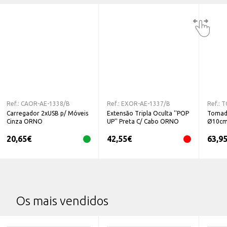
Ref.:
CAOR-AE-1338/B
Ref.:
EXOR-AE-1337/B
Ref.:
T
Carregador 2xUSB p/ Móveis
Extensão Tripla Oculta ''POP
Tomad
Cinza ORNO
UP'' Preta C/ Cabo ORNO
Ø10cm
ORNO
20,65
€
42,55
€
63,9
Os mais vendidos