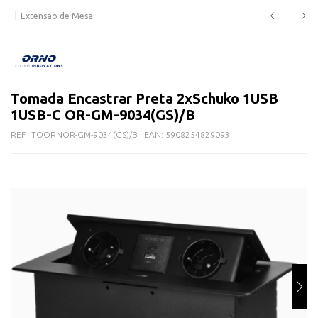
Extensão de Mesa
Tomada Encastrar Preta 2xSchuko 1USB
1USB-C OR-GM-9034(GS)/B
REF.:
TOORNOR-GM-9034(GS)/B
| EAN:
5908254829093