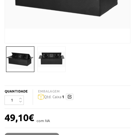
QUANTIDADE
EMBALAGEM
1
Qtd. Caixa
49,10
€
com IVA