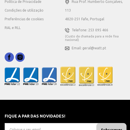
Política de Privacidade
Rua Prof. Humberto Gonçalves,
Condições de utilização
113
Preferências de cookies
4820-251 Fafe, Portugal
RAL e RLL
Telefone: 253 095 466
(Custo da chamada para a rede fixa
nacional)
Email: geral@watt.pt
FIQUE A PAR DAS NOVIDADES!
Subscrever