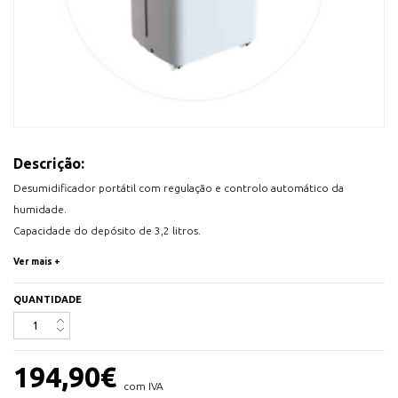
Descrição:
Desumidificador portátil com regulação e controlo automático da
humidade.
Capacidade do depósito de 3,2 litros.
Eficaz na eliminação de humidade, bolor e alergias.
Ver mais +
Capacidade de desumidificação de 16 litros
Para divisões até 30 m2
QUANTIDADE
Controlo digital por Touch Pad e ecrã LED.
Alarme e paragem automática quando cheio.
Função contínua (modo de secagem de roupa).
194,90
€
Consumo eficiente
com IVA