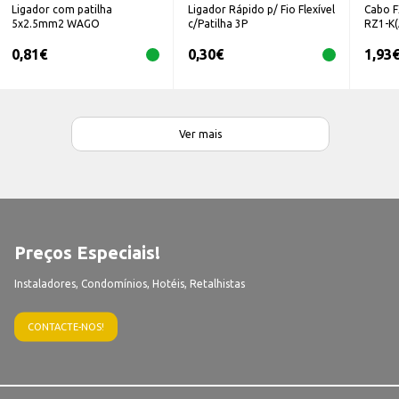
Ligador com patilha
Ligador Rápido p/ Fio Flexível
Cabo 
5x2.5mm2 WAGO
c/Patilha 3P
RZ1-K(
0,81
€
0,30
€
1,93
Ver mais
Preços Especiais!
Instaladores, Condomínios, Hotéis, Retalhistas
CONTACTE-NOS!