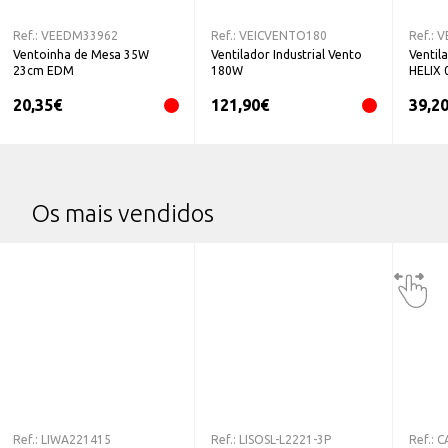
Ref.:
VEEDM33962
Ref.:
VEICVENTO180
Ref.:
V
Ventoinha de Mesa 35W
Ventilador Industrial Vento
Ventil
23cm EDM
180W
HELIX 
20,35
€
121,90
€
39,2
Os mais vendidos
Ref.:
LIWA221415
Ref.:
LISOSL-L2221-3P
Ref.:
C