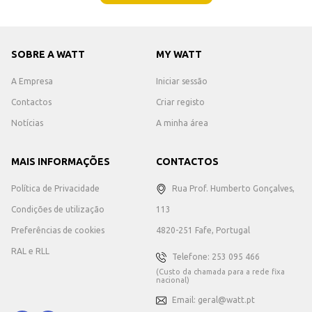
SOBRE A WATT
MY WATT
A Empresa
Iniciar sessão
Contactos
Criar registo
Notícias
A minha área
MAIS INFORMAÇÕES
CONTACTOS
Política de Privacidade
Rua Prof. Humberto Gonçalves,
Condições de utilização
113
Preferências de cookies
4820-251 Fafe, Portugal
RAL e RLL
Telefone: 253 095 466
(Custo da chamada para a rede fixa
nacional)
Email: geral@watt.pt