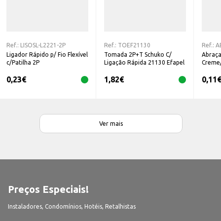
Ref.:
LISOSL-L2221-2P
Ref.:
TOEF21130
Ref.:
A
Ligador Rápido p/ Fio Flexível
Tomada 2P+T Schuko C/
Abraça
c/Patilha 2P
Ligação Rápida 21130 Efapel
Creme
0,23
€
1,82
€
0,11
Ver mais
Preços Especiais!
Instaladores, Condomínios, Hotéis, Retalhistas