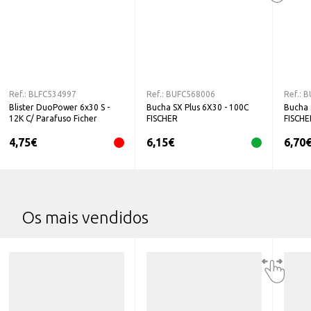
Ref.:
BLFC534997
Ref.:
BUFC568006
Ref.:
B
Blister DuoPower 6x30 S -
Bucha SX Plus 6X30 - 100C
Bucha 
12K C/ Parafuso Ficher
FISCHER
FISCHE
4,75
€
6,15
€
6,70
Os mais vendidos