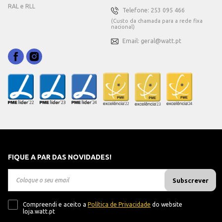
RAL e RLL
Telefone: 253 095 466
(Custo da chamada para a rede fixa
nacional)
Email: geral@watt.pt
FIQUE A PAR DAS NOVIDADES!
Subscrever
Compreendi e aceito a
Política de Privacidade
do website
loja.watt.pt