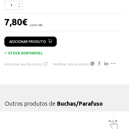
Quantidade caixa: 50 Bucas + 50 Parafusos
7,80
€
Combinação de dois componentes para um melhor
com IVA
desempenho.
Funções seguras para materiais sólidos (expansão) e perfurados
ou chapas (adaptação / torção).
ADICIONAR PRODUTO
Montagem simples: o rebordo estreito da bucha impede que ela
STOCK DISPONÍVEL
afunde na perfuração.
Adicionar aos favoritos
Partilhar este produto
Melhor resposta possível para a bucha: pode dizer-se que a bucha
se encaixa perfeitamente.
Com o parafuso certo para um suporte perfeito.
Outros produtos de
Buchas/Parafuso