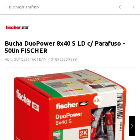
Buchas/Parafuso
Bucha DuoPower 8x40 S LD c/ Parafuso -
50Un FISCHER
REF.:
BUFC535460
| EAN:
4048962239898