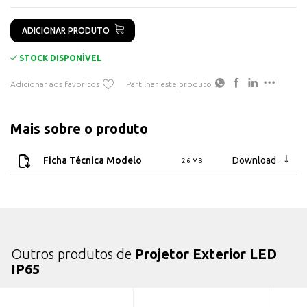
Difusor: Vidro Temperado Transparente
Corpo: Aluminio RAL7045
ADICIONAR PRODUTO
Orientação: -180º/+180º
Dimensões: 390mm x 306mm x 56mm
STOCK DISPONÍVEL
Adicionar aos favoritos
Partilhar este produto
Disponível em:
3000K
4000K
Mais sobre o produto
5000K
Ficha Técnica Modelo
Download
2,6 MB
Outros produtos de
Projetor Exterior LED
IP65