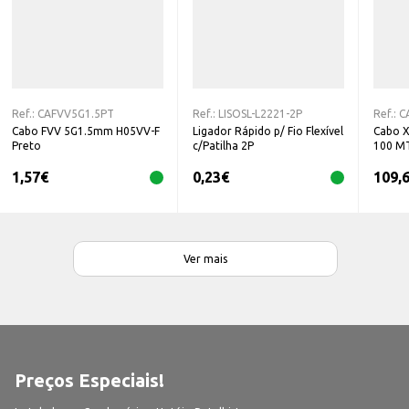
Ref.:
CAFVV5G1.5PT
Ref.:
LISOSL-L2221-2P
Ref.:
C
Cabo FVV 5G1.5mm H05VV-F
Ligador Rápido p/ Fio Flexível
Cabo X
Preto
c/Patilha 2P
100 M
1,57
€
0,23
€
109,
Ver mais
Preços Especiais!