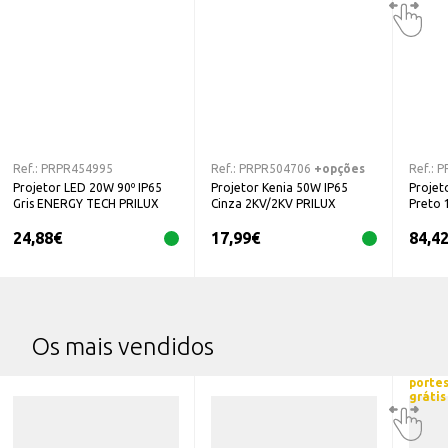
Ref.:
PRPR454995
Ref.:
PRPR504706
+opções
Ref.:
P
Projetor LED 20W 90º IP65
Projetor Kenia 50W IP65
Proje
Gris ENERGY TECH PRILUX
Cinza 2KV/2KV PRILUX
Preto
24,88
€
17,99
€
84,4
Os mais vendidos
porte
grátis