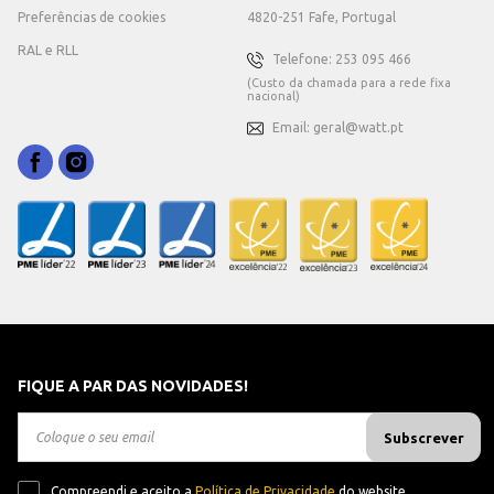
Preferências de cookies
4820-251 Fafe, Portugal
RAL e RLL
Telefone: 253 095 466
(Custo da chamada para a rede fixa
nacional)
Email: geral@watt.pt
FIQUE A PAR DAS NOVIDADES!
Subscrever
Compreendi e aceito a
Política de Privacidade
do website