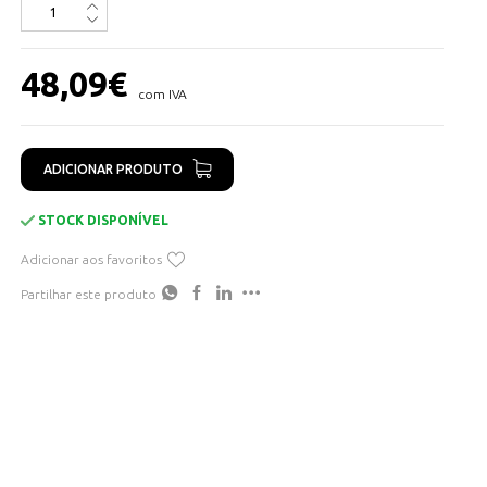
Montagem de encastrar
Dimensões: 250mmx320mmx130xx
Peso: 1,85Kg
48,09
€
com IVA
ADICIONAR PRODUTO
STOCK DISPONÍVEL
Adicionar aos favoritos
Partilhar este produto