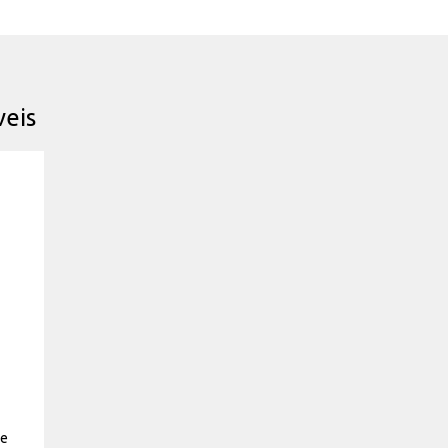
eis
ve