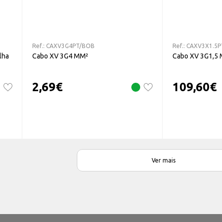
Ref.:
CAXV3G4PT/BOB
Ref.:
CAXV3X1.5P
ilha
Cabo XV 3G4 MM²
Cabo XV 3G1,5 
2,69
€
109,60
€
Ver mais