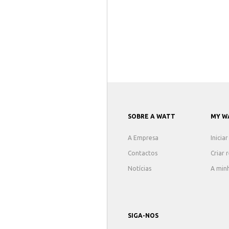
SOBRE A WATT
MY W
A Empresa
Inicia
Contactos
Criar 
Notícias
A min
SIGA-NOS