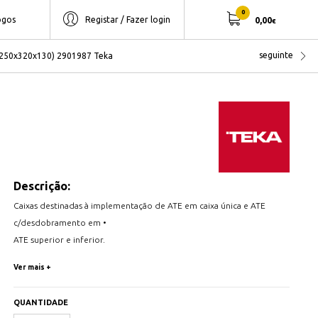
0
ogos
Registar / Fazer login
0,00
€
seguinte
 (250x320x130) 2901987 Teka
Descrição:
Caixas destinadas à implementação de ATE em caixa única e ATE
c/desdobramento em •
ATE superior e inferior.
Construção em chapa de aço de 1 mm.
Ver mais +
Fundo com malha reticulada e perfurada com capacidade de
aparafusamento de suporte.
QUANTIDADE
IP54 IK07