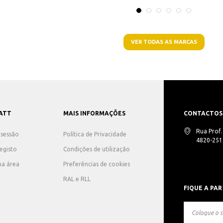
VER TODAS AS MARCAS
ATT
MAIS INFORMAÇÕES
CONTACTOS
Rua Prof
r sessão
Política de Privacidade
4820-251 
registo
Condições de utilização
ha área
Preferências de cookies
RAL e RLL
FIQUE A PAR