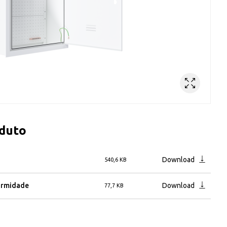
oduto
Download
540,6 KB
ormidade
Download
77,7 KB