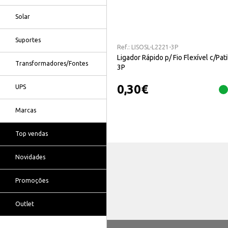
Solar
Suportes
Ref.:
LISOSL-L2221-3P
Ligador Rápido p/ Fio Flexível c/Pat
Transformadores/Fontes
3P
0,30
€
UPS
Marcas
Top vendas
Novidades
Promoções
Outlet