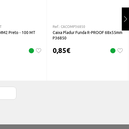
T
Ref.:
CACOMP36850
MM2 Preto - 100 MT
Caixa Pladur Funda R-PROOF 68x55mm
P36850
0,85
€