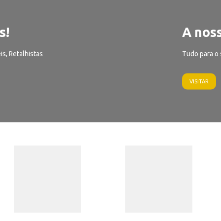
s!
A noss
is, Retalhistas
Tudo para o 
VISITAR