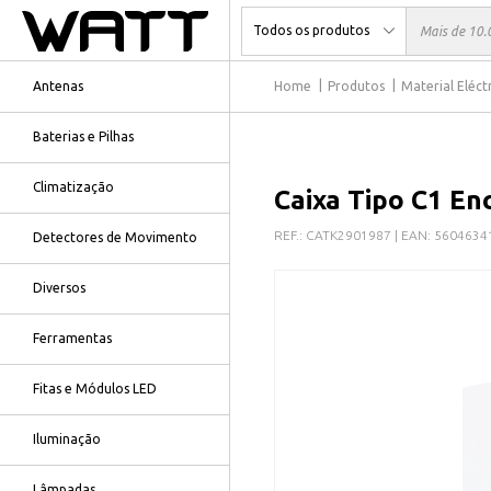
Antenas
Home
Produtos
Material Eléct
Baterias e Pilhas
Climatização
Caixa Tipo C1 En
REF.:
CATK2901987
| EAN:
5604634
Detectores de Movimento
Diversos
Ferramentas
Fitas e Módulos LED
Iluminação
Lâmpadas