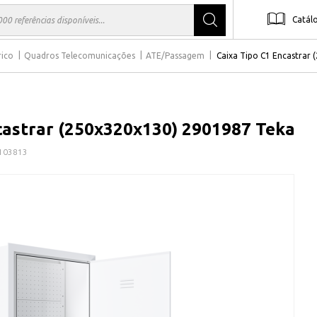
Catál
rico
Quadros Telecomunicações
ATE/Passagem
Caixa Tipo C1 Encastrar
castrar (250x320x130) 2901987 Teka
103813