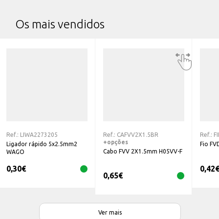
Os mais vendidos
Ref.:
LIWA2273205
Ref.:
CAFVV2X1.5BR
Ref.:
F
+opções
Ligador rápido 5x2.5mm2
Fio FV
Cabo FVV 2X1.5mm H05VV-F
WAGO
0,30
€
0,42
0,65
€
Ver mais