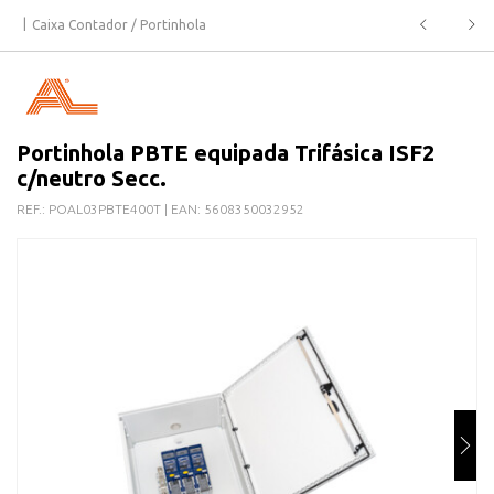
Caixa Contador / Portinhola
Portinhola PBTE equipada Trifásica ISF2
c/neutro Secc.
REF.:
POAL03PBTE400T
| EAN:
5608350032952