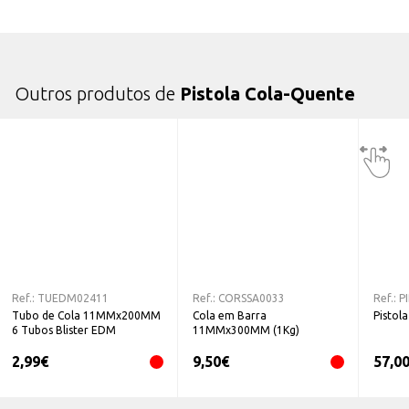
Outros produtos de
Pistola Cola-Quente
Ref.:
TUEDM02411
Ref.:
CORSSA0033
Ref.:
P
Tubo de Cola 11MMx200MM
Cola em Barra
Pistol
6 Tubos Blister EDM
11MMx300MM (1Kg)
2,99
€
9,50
€
57,0