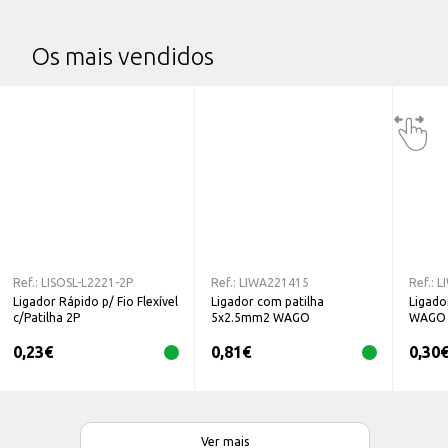
Os mais vendidos
Ref.:
LISOSL-L2221-2P
Ref.:
LIWA221415
Ref.:
L
Ligador Rápido p/ Fio Flexível
Ligador com patilha
Ligado
c/Patilha 2P
5x2.5mm2 WAGO
WAGO
0,23
€
0,81
€
0,30
Ver mais