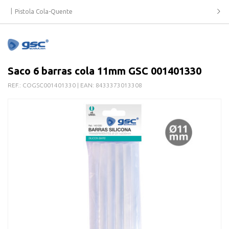
Pistola Cola-Quente
Saco 6 barras cola 11mm GSC 001401330
REF.:
COGSC001401330
| EAN:
8433373013308