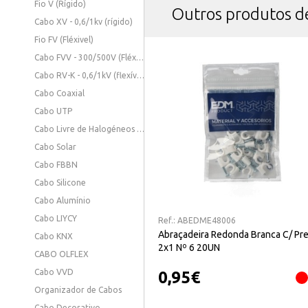
Fio V (Rígido)
Outros produtos 
Cabo XV - 0,6/1kv (rígido)
Fio FV (Fléxivel)
Cabo FVV - 300/500V (Fléxivel)
Cabo RV-K - 0,6/1kV (flexível)
Cabo Coaxial
Cabo UTP
Cabo Livre de Halogéneos - 0,6/1KV (Fléxivel)
Cabo Solar
Cabo FBBN
Cabo Silicone
Cabo Alumínio
Cabo LIYCY
Ref.:
ABEDME48006
Abraçadeira Redonda Branca C/ Pr
Cabo KNX
2x1 Nº 6 20UN
CABO OLFLEX
Cabo VVD
0,95
€
Organizador de Cabos
Cabo Decorativo