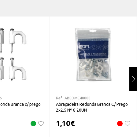
6
Ref.:
ABEDME48008
onda Branca c/ prego
Abraçadeira Redonda Branca C/ Prego
2x2,5 Nº 8 20UN
1,10
€