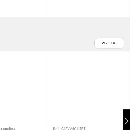
VER TUDO
+opções
Ref.:
CAFVV4G1.5PT