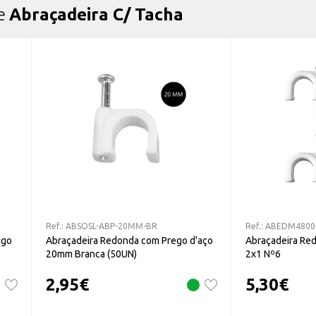
de
Abraçadeira C/ Tacha
Ref.:
ABSOSL-ABP-20MM-BR
Ref.:
ABEDM4800
ego
Abraçadeira Redonda com Prego d'aço
Abraçadeira Red
20mm Branca (50UN)
2x1 Nº6
2,95
€
5,30
€