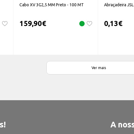
Cabo XV 3G2,5 MM Preto - 100 MT
Abraçadeira JS
159,90
€
0,13
€
Ver mais
s!
A noss