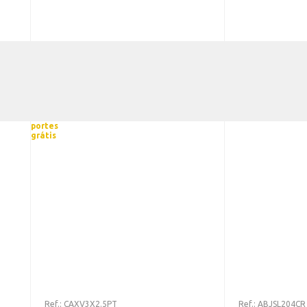
portes
grátis
Ref.:
CAXV3X2.5PT
Ref.:
ABJSL204CR