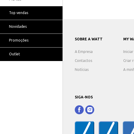
Top vendas
Novidades
SOBRE A WATT
MY W
Promoções
A Empresa
Inicia
Outlet
Contactos
Criar 
Notícias
A min
SIGA-NOS