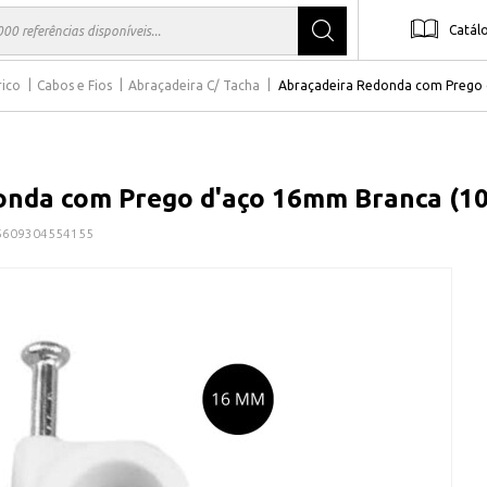
Catál
rico
Cabos e Fios
Abraçadeira C/ Tacha
Abraçadeira Redonda com Prego
onda com Prego d'aço 16mm Branca (1
5609304554155