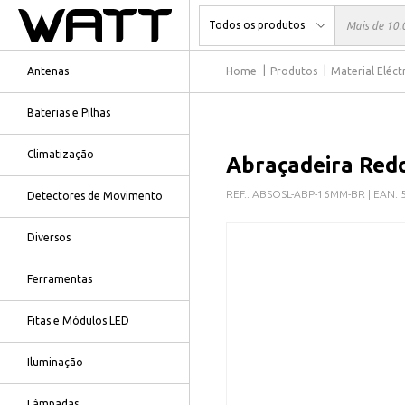
Antenas
Home
Produtos
Material Eléct
Baterias e Pilhas
Climatização
Abraçadeira Red
REF.:
ABSOSL-ABP-16MM-BR
| EAN:
Detectores de Movimento
Diversos
Ferramentas
Fitas e Módulos LED
Iluminação
Lâmpadas