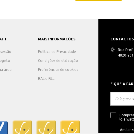
ATT
MAIS INFORMAÇÕES
CONTACTOS
Rua Prof
r sessão
Política de Privacidade
4820-251 
registo
Condições de utilização
ha área
Preferências de cookies
RAL e RLL
FIQUE A PAR
Compree
loja.watt
Anular s