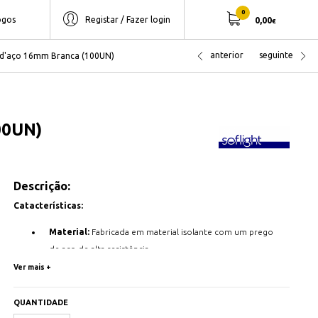
0
ogos
Registar / Fazer login
0,00
€
anterior
seguinte
 d'aço 16mm Branca (100UN)
00UN)
Descrição:
Catacterísticas:
Material:
Fabricada em material isolante com um prego
de aço de alta resistência.
Ver mais +
Diâmetros:
Disponível em 16mm.
Altura:
Disponível em 16,9mm.
QUANTIDADE
Prego de Aço:
Incorporado para fixação direta em