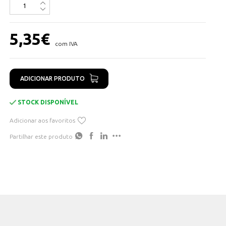
madeira, alvenaria e outras superfícies, garantindo uma
fixação firme e duradoura.
5,35
€
Cor:
Branca, proporcionando um aspeto discreto e
com IVA
limpo após a instalação.
Aplicações:
Ideal para instalações elétricas, sistemas de
canalização, fixação de tubagens e organização de cabos
ADICIONAR PRODUTO
em geral.
STOCK DISPONÍVEL
Embalagem:
Fornecido em saco de 100 Unidades.
Durabilidade:
Resistente a condições ambientais
Adicionar aos favoritos
adversas, garantindo uma longa vida útil.
Partilhar este produto
Instalação:
Rápida e simples, basta posicionar a
abraçadeira e inserir o prego na superfície desejada.