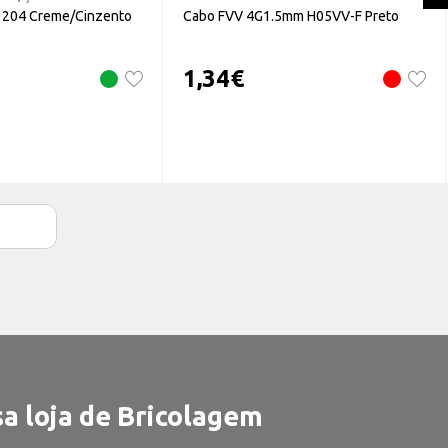
L 204 Creme/Cinzento
Cabo FVV 4G1.5mm H05VV-F Preto
1,34
€
a loja de Bricolagem