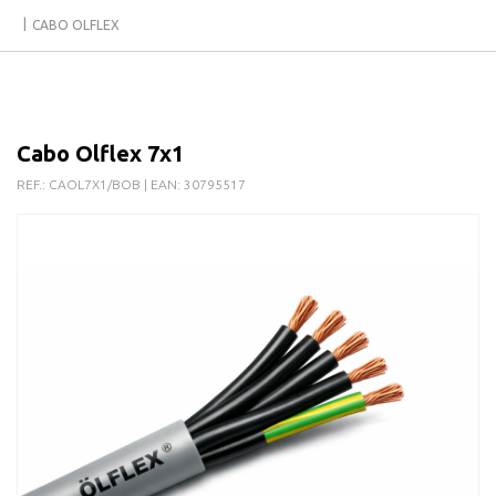
CABO OLFLEX
Cabo Olflex 7x1
REF.:
CAOL7X1/BOB
| EAN:
30795517