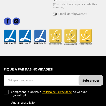
(Custo da chamada para a rede fixa
nacional)
Email: geral@watt.pt
FIQUE A PAR DAS NOVIDADES!
Subscrever
Compreendi e aceito a
Política de Privacidade
do website
loja.watt.pt
Anular subscrição