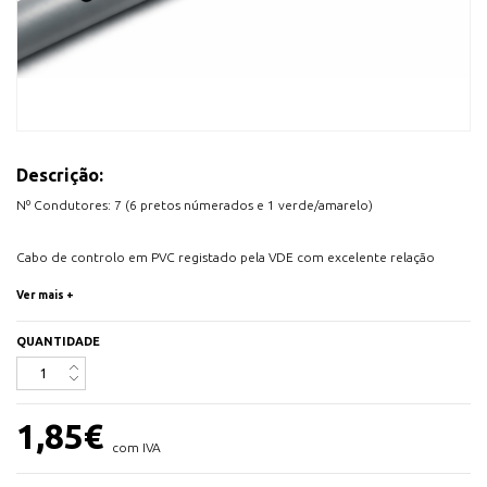
Descrição:
Nº Condutores: 7 (6 pretos númerados e 1 verde/amarelo)
Cabo de controlo em PVC registado pela VDE com excelente relação
qualidade/preço
Ver mais +
Cabo de controlo em PVC, registado na VDE, flexível e numerado, para
diversas aplicações, 300/500V, também indicado para YSLY ou YY
QUANTIDADE
Cabo vendido ao metro.
Corte de cabos não sujeito a devoluções.
1,85
€
com IVA