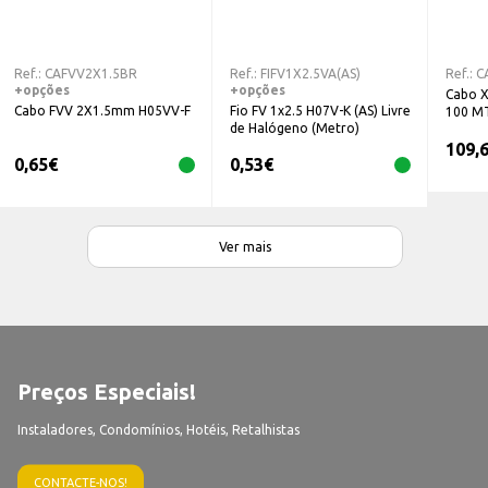
Ref.:
CAFVV2X1.5BR
Ref.:
FIFV1X2.5VA(AS)
Ref.:
C
+opções
+opções
Cabo X
Cabo FVV 2X1.5mm H05VV-F
Fio FV 1x2.5 H07V-K (AS) Livre
100 M
de Halógeno (Metro)
109,
0,65
€
0,53
€
Ver mais
Preços Especiais!
Instaladores, Condomínios, Hotéis, Retalhistas
CONTACTE-NOS!