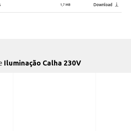
s
Download
1,7 MB
de
Iluminação Calha 230V