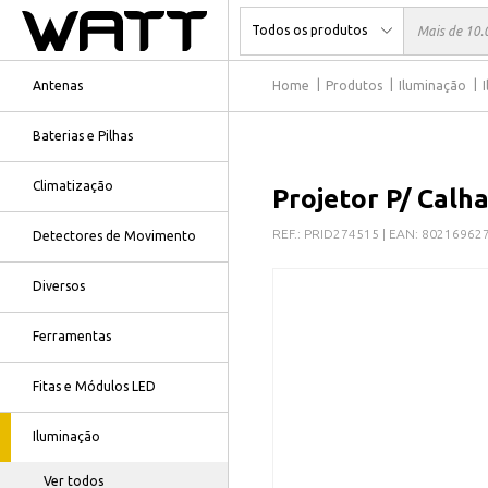
Antenas
Home
Produtos
Iluminação
Baterias e Pilhas
Climatização
Projetor P/ Calh
REF.:
PRID274515
| EAN:
80216962
Detectores de Movimento
Diversos
Ferramentas
Fitas e Módulos LED
Iluminação
Ver todos