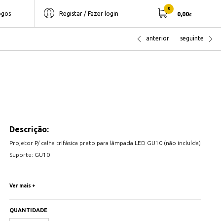
0
ogos
Registar / Fazer login
0,00
€
anterior
seguinte
Descrição:
Projetor P/ calha trifásica preto para lâmpada LED GU10 (não incluída)
Suporte: GU10
Ver mais +
Dimensões: 90mmx110mm
Diâmetro Projetor: 57mm
QUANTIDADE