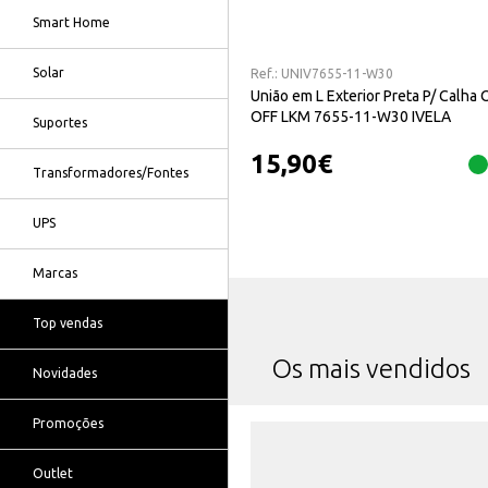
Smart Home
Solar
Ref.:
UNIV7655-11-W30
União em L Exterior Preta P/ Calha 
OFF LKM 7655-11-W30 IVELA
Suportes
15,90
€
Transformadores/Fontes
UPS
Marcas
Top vendas
Os mais vendidos
Novidades
Promoções
Outlet