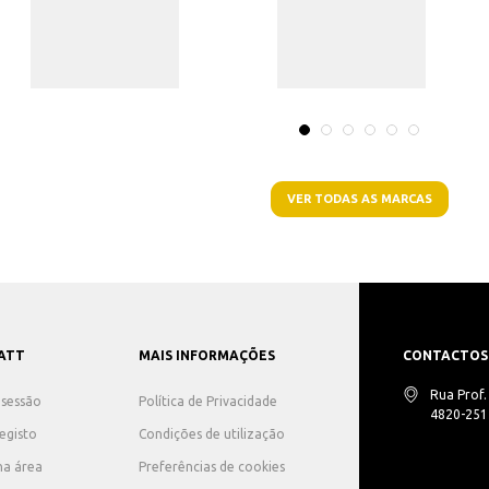
VER TODAS AS MARCAS
ATT
MAIS INFORMAÇÕES
CONTACTOS
Rua Prof
r sessão
Política de Privacidade
4820-251 
registo
Condições de utilização
ha área
Preferências de cookies