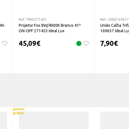
Ref.:
PRID271453
Ref.:
UNID169637
ON-
Projetor Fox 8W/4000K Branco 41º
União Calha Tri
ON-OFF 271453 Ideal Lux
169637 Ideal Lu
45,09
€
7,90
€
portes
grátis