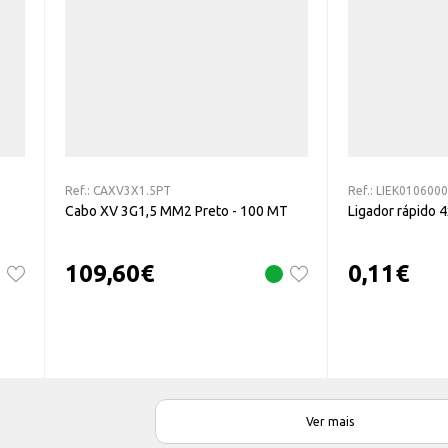
Ref.:
CAXV3X1.5PT
Ref.:
LIEK010600
Cabo XV 3G1,5 MM2 Preto - 100 MT
Ligador rápido
109,60
€
0,11
€
Ver mais