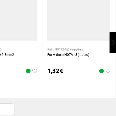
03
Ref.:
FIV1X6AZ
+opções
 4x2.5mm2
Fio V 6mm H07V-U (metro)
1,32
€