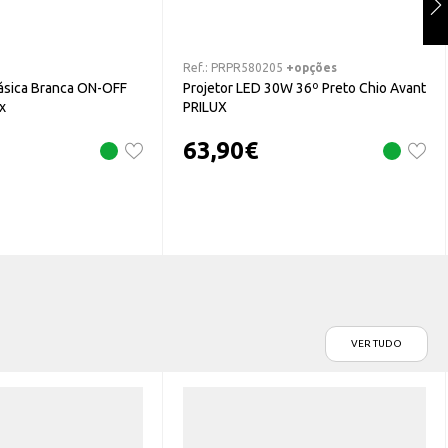
Ref.:
PRPR580205
+opções
fásica Branca ON-OFF
Projetor LED 30W 36º Preto Chio Avant
x
PRILUX
63,90
€
VER TUDO