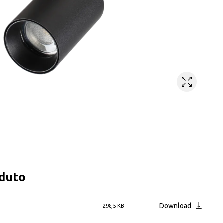
oduto
Download
298,5 KB