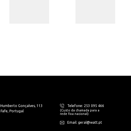
. Humberto Gonçalves, 113
Telefone: 253 095 466
(Custo da chamada para a
Fafe, Portugal
rede fixa nacional)
Email: geral@watt.pt