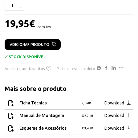
19,95
€
com IVA
ADICIONAR PRODUTO
STOCK DISPONÍVEL
Adicionar aos favoritos
Partilhar este produto
Mais sobre o produto
Ficha Técnica
Download
2,3 MB
Manual de Montagem
Download
637,7 KB
Esquema de Acessórios
Download
121,4 KB