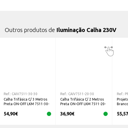
Outros produtos de
Iluminação Calha 230V
Ref.:
CAIV7511-30-30
Ref.:
CAIV7511-20-30
Ref.:
P
Calha Trifásica C/ 3 Metros
Calha Trifásica C/ 2 Metros
Projet
Preta ON-OFF LKM 7511-30-
Preta ON-OFF LKM 7511-20-
Branco
30 IVELA
30 IVELA
54,90
€
36,90
€
55,5