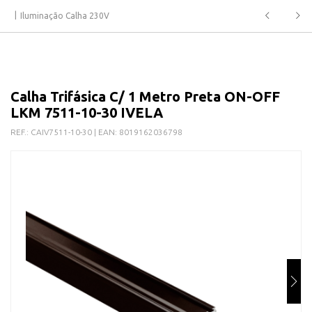
Iluminação Calha 230V
Calha Trifásica C/ 1 Metro Preta ON-OFF
LKM 7511-10-30 IVELA
REF.:
CAIV7511-10-30
| EAN:
8019162036798