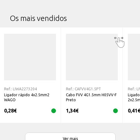
Os mais vendidos
Ref.:
LIWA2273204
Ref.:
CAFVV4G1.5PT
Ref.:
L
Ligador rápido 4x2.5mm2
Cabo FVV 4G1.5mm H05VV-F
Ligado
WAGO
Preto
2x2.5
0,28
€
1,34
€
0,41
Ver mais