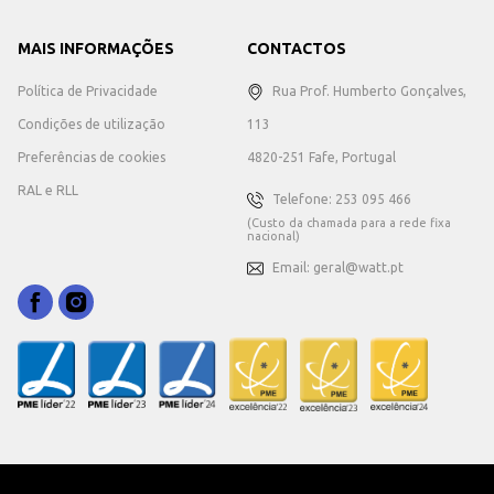
MAIS INFORMAÇÕES
CONTACTOS
Política de Privacidade
Rua Prof. Humberto Gonçalves,
Condições de utilização
113
Preferências de cookies
4820-251 Fafe, Portugal
RAL e RLL
Telefone: 253 095 466
(Custo da chamada para a rede fixa
nacional)
Email: geral@watt.pt