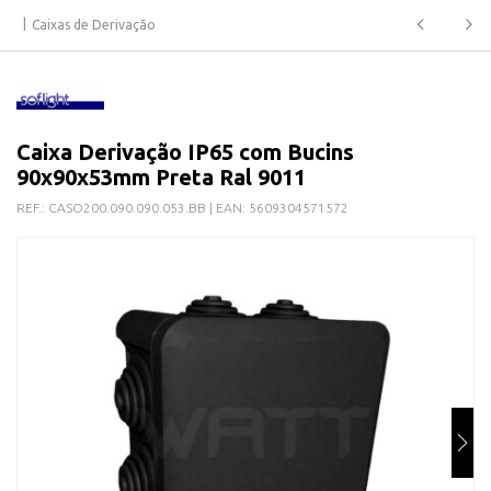
Caixas de Derivação
Caixa Derivação IP65 com Bucins
90x90x53mm Preta Ral 9011
REF.:
CASO200.090.090.053.BB
| EAN:
5609304571572