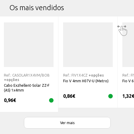
Os mais vendidos
Ref.:
CASOLAR1X4VM/BOB
Ref.:
FIV1X4CZ
+opções
Ref.:
F
+opções
Fio V 4mm H07V-U (Metro)
Fio V 
Cabo Exzhellent-Solar ZZ-F
(AS) 1x4mm
0,86
€
1,32
0,96
€
Ver mais