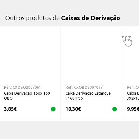
Outros produtos de
Caixas de Derivação
Ref.:
CXOBO2007061
Ref.:
CXOBO2007097
Ref.:
C
Caixa Derivação Tbox T60
Caixa Derivação Estanque
Caixa 
OBO
T160 IP66
392x1
3,85
€
10,30
€
9,95