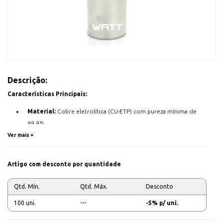
Descrição:
Características Principais:
Material:
Cobre eletrolítica (CU-ETP) com pureza mínima de
99,9%.
Ver mais +
Revestimento:
Estanhagem eletrolítica para proteção contra
corrosão e melhor condutividade.
Secções:
66mm
Artigo com desconto por quantidade
Diâmetros de Furo:
6mm
Qtd. Mín.
Qtd. Máx.
Desconto
Aplicações:
Ideal para painéis elétricos, quadros de distribuição,
100 uni.
---
-5% p/ uni.
sistemas de ligação à terra, e outras aplicações que bloqueiam
conexões elétricas seguras e seguras.