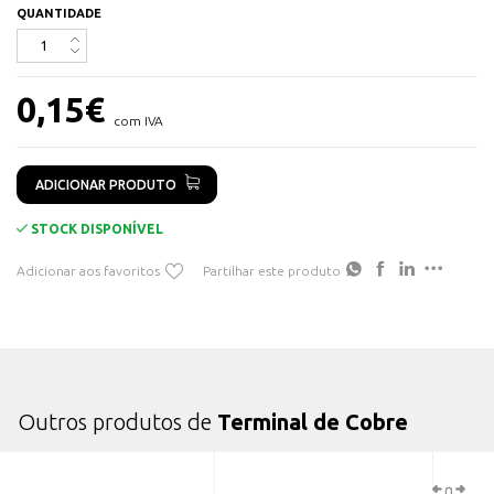
QUANTIDADE
Conformidade:
Fabricados em conformidade com as normas
técnicas aplicáveis, garantindo segurança e desempenho.
Instalação:
A instalação é realizada através de fixação,
0,15
€
utilizando ferramentas corretas para garantir uma conexão firme
com IVA
e segura.
Quantidade:
Terminal vendido à unidade. Quantidade
ADICIONAR PRODUTO
embalagem: 100 unidades
STOCK DISPONÍVEL
Adicionar aos favoritos
Partilhar este produto
Outros produtos de
Terminal de Cobre