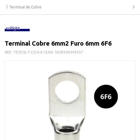
Terminal de Cobre
Terminal Cobre 6mm2 Furo 6mm 6F6
REF.:
TESOSL-T-CO-6-6
| EAN:
5609304549557