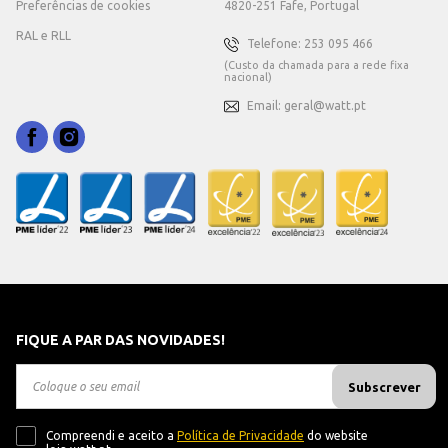
Preferências de cookies
4820-251 Fafe, Portugal
RAL e RLL
Telefone: 253 095 466
(Custo da chamada para a rede fixa
nacional)
Email: geral@watt.pt
FIQUE A PAR DAS NOVIDADES!
Subscrever
Compreendi e aceito a
Política de Privacidade
do website