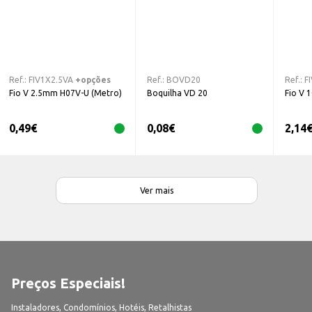
Ref.:
FIV1X2.5VA
+opções
Ref.:
BOVD20
Ref.:
F
Fio V 2.5mm H07V-U (Metro)
Boquilha VD 20
Fio V 
0,49
€
0,08
€
2,14
Ver mais
Preços Especiais!
Instaladores, Condomínios, Hotéis, Retalhistas