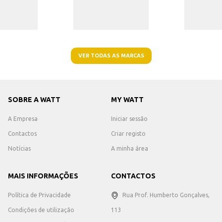
VER TODAS AS MARCAS
SOBRE A WATT
MY WATT
A Empresa
Iniciar sessão
Contactos
Criar registo
Notícias
A minha área
MAIS INFORMAÇÕES
CONTACTOS
Política de Privacidade
Rua Prof. Humberto Gonçalves,
Condições de utilização
113