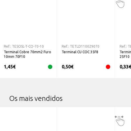
Ref.:
TESOSL-T-CO-70-10
Ref.:
TETLD110029070
Ref.:
T
Terminal Cobre 70mm2 Furo
Terminal CU COC 35F8
Termin
10mm 70F10
25F10
1,45
€
0,50
€
0,33
Os mais vendidos