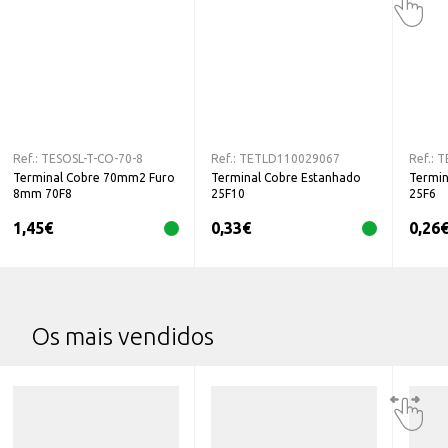
Ref.:
TESOSL-T-CO-70-8
Ref.:
TETLD110029067
Ref.:
T
Terminal Cobre 70mm2 Furo
Terminal Cobre Estanhado
Termin
8mm 70F8
25F10
25F6
1,45
€
0,33
€
0,26
Os mais vendidos