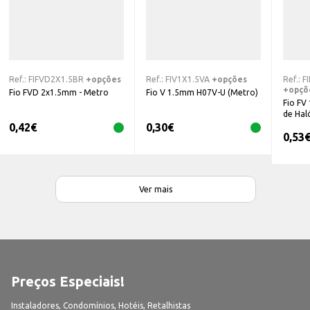
Ref.:
FIFVD2X1.5BR
+opções
Ref.:
FIV1X1.5VA
+opções
Ref.:
F
+opçõ
Fio FVD 2x1.5mm - Metro
Fio V 1.5mm H07V-U (Metro)
Fio FV 
de Hal
0,42
€
0,30
€
0,53
Ver mais
Preços Especiais!
Instaladores, Condomínios, Hotéis, Retalhistas