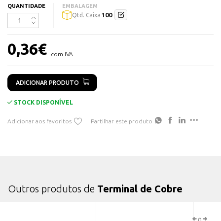
QUANTIDADE
EMBALAGEM
Conformidade:
Fabricados em conformidade com as normas
100
Qtd. Caixa
técnicas aplicáveis, garantindo segurança e desempenho.
Instalação:
A instalação é realizada através de fixação,
0,36
€
utilizando ferramentas corretas para garantir uma conexão firme
com IVA
e segura.
Quantidade:
Terminal vendido à unidade. Quantidade
ADICIONAR PRODUTO
embalagem: 100 unidades
STOCK DISPONÍVEL
Adicionar aos favoritos
Partilhar este produto
Outros produtos de
Terminal de Cobre