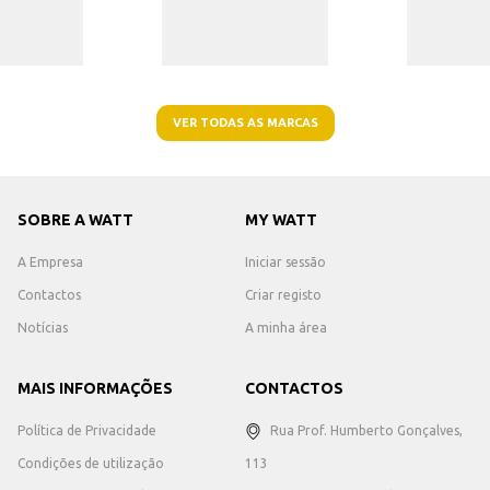
VER TODAS AS MARCAS
SOBRE A WATT
MY WATT
A Empresa
Iniciar sessão
Contactos
Criar registo
Notícias
A minha área
MAIS INFORMAÇÕES
CONTACTOS
Política de Privacidade
Rua Prof. Humberto Gonçalves,
Condições de utilização
113