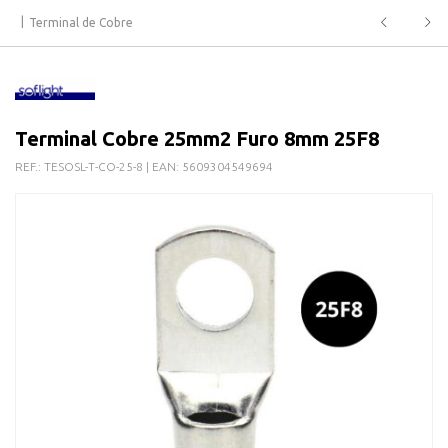
Terminal de Cobre
Terminal Cobre 25mm2 Furo 8mm 25F8
REF.:
TESOSL-T-CO-25-8
| EAN:
5609304549694