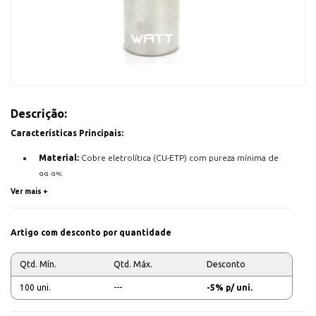
Descrição:
Características Principais:
Material:
Cobre eletrolítica (CU-ETP) com pureza mínima de
99,9%.
Ver mais +
Revestimento:
Estanhagem eletrolítica para proteção contra
corrosão e melhor condutividade.
Gama de Secções:
25mm
Artigo com desconto por quantidade
Diâmetros de Furo:
8mm
Qtd. Mín.
Qtd. Máx.
Desconto
Aplicações:
Ideal para painéis elétricos, quadros de distribuição,
100 uni.
---
-5% p/ uni.
sistemas de ligação à terra, e outras aplicações que bloqueiam
conexões elétricas seguras e seguras.