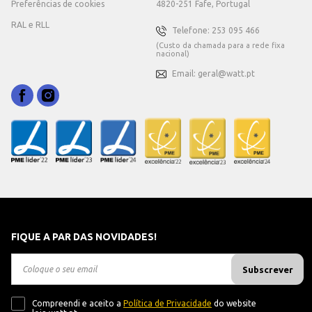
Preferências de cookies
4820-251 Fafe, Portugal
RAL e RLL
Telefone: 253 095 466
(Custo da chamada para a rede fixa
nacional)
Email: geral@watt.pt
FIQUE A PAR DAS NOVIDADES!
Subscrever
Compreendi e aceito a
Política de Privacidade
do website