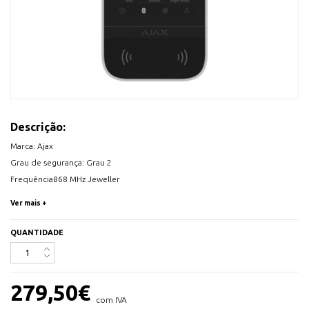
Descrição:
Marca: Ajax
Grau de segurança: Grau 2
Frequência868 MHz Jeweller
Distância de transmissão: ≤ 1700 m em espaço aberto
Ver mais +
Funções:
- Armar/desarmar totalmente o sistema
QUANTIDADE
- Armar/desarmar em grupo
- Cenários de automatização do controlo (máximo 6))
Controlo de autenticação
279,50
€
- Códigos (teclado ou utilizador)
com IVA