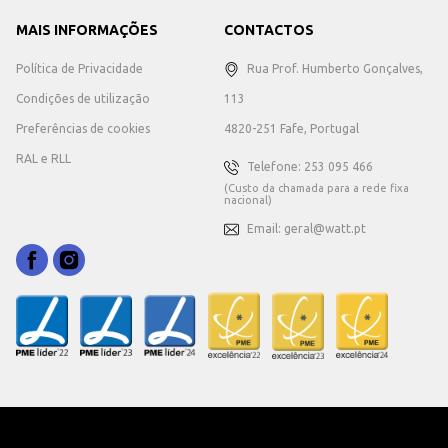
MAIS INFORMAÇÕES
CONTACTOS
Política de Privacidade
Rua Prof. Humberto Gonçalves,
Condições de utilização
113
Preferências de cookies
4820-251 Fafe, Portugal
RAL e RLL
Telefone: 253 095 466
(Custo da chamada para a rede fixa
nacional)
Email: geral@watt.pt