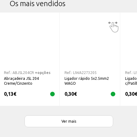
Os mais vendidos
Ref.:
ABJSL204CR
+opções
Ref.:
LIWA2273205
Ref.:
L
Abraçadeira JSL 204
Ligador rápido 5x2.5mm2
Ligador
Creme/Cinzento
WAGO
c/Pati
0,13
€
0,30
€
0,30
Ver mais