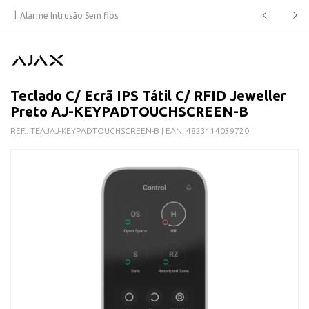
Alarme Intrusão Sem fios
Teclado C/ Ecrã IPS Tátil C/ RFID Jeweller
Preto AJ-KEYPADTOUCHSCREEN-B
REF.:
TEAJAJ-KEYPADTOUCHSCREEN-B
| EAN:
4823114039720