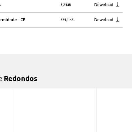
s
Download
3,2 MB
rmidade - CE
Download
374,1 KB
de
Redondos