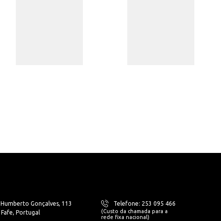
. Humberto Gonçalves, 113
Telefone: 253 095 466
(Custo da chamada para a
Fafe, Portugal
rede fixa nacional)