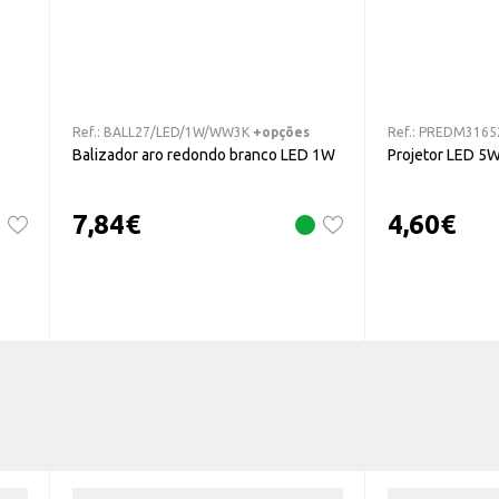
Ref.:
BALL27/LED/1W/WW3K
+opções
Ref.:
PREDM3165
Balizador aro redondo branco LED 1W
Projetor LED 5
7,84
€
4,60
€