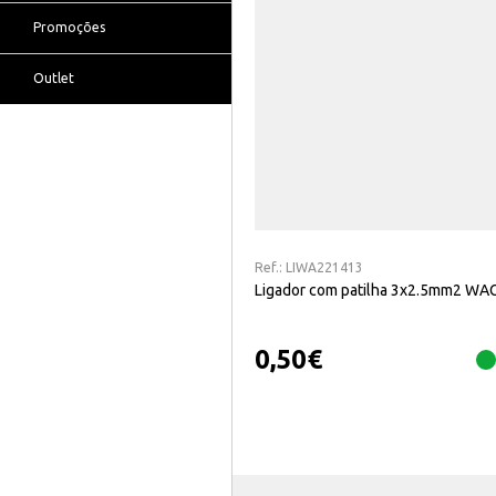
Promoções
Outlet
Ref.:
LIWA221413
Ligador com patilha 3x2.5mm2 WA
0,50
€