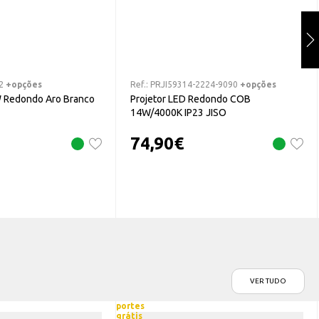
2
+opções
Ref.:
PRJI59314-2224-9090
+opções
W Redondo Aro Branco
Projetor LED Redondo COB
14W/4000K IP23 JISO
74,90
€
VER TUDO
portes
grátis