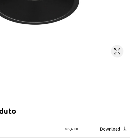
oduto
Download
365,6 KB