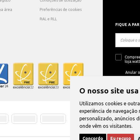
registo
Condições de utilização
ha área
Preferências de cookies
RAL e RLL
FIQUE A PAR
Compree
loja.watt
Anular s
O nosso site usa
Utilizamos cookies e outr
experiência de navegação 
personalizado, anúncios di
Método de E
onde vêm os visitantes.
Concordo
Eu recuso
A