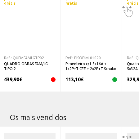
grátis
grátis
grátis
Ref.:
QUFMFAMLGTP02
Ref.:
PISOPIM-01020
Ref.:
Q
QUADRO OBRAS FAM/LG
Pimenteiro c/1 5x16A +
Quadro
TIPO 2
1x2P+T CEE + 2x2P+T Schuko
5x32A
439,90
€
113,10
€
329,
Os mais vendidos