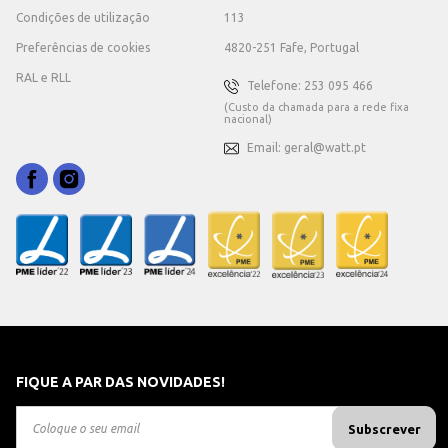
Condições de utilização
113
Preferências de cookies
4820-251 Fafe, Portugal
RAL e RLL
Telefone: 253 095 466
(Custo da chamada para a rede fixa
nacional)
Email: geral@watt.pt
FIQUE A PAR DAS NOVIDADES!
Subscrever