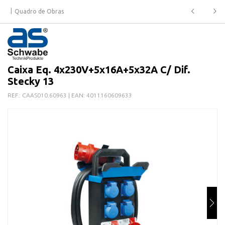
Quadro de Obras
Caixa Eq. 4x230V+5x16A+5x32A C/ Dif.
Stecky 13
REF.:
CAAS010.60963
| EAN:
4011160609633