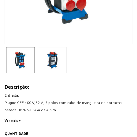
Descrição:
Entrada:
Plugue CEE 400 V, 32 A, 5 polos com cabo de mangueira de borracha
pesada H07RN-F 5G4 de 4,5 m
Saída:
Ver mais +
4x tomadas aterradas 230 V, 16 A (distribuídas em 2 fases)
1x tomada CEE 400 V, 16 A, 5 pinos
QUANTIDADE