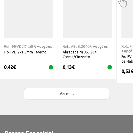
Ref.:
FIFVD2X1.5BR
+opções
Ref.:
ABJSL204CR
+opções
Ref.:
F
+opçõ
Fio FVD 2x1.5mm - Metro
Abraçadeira JSL 204
Fio FV 
Creme/Cinzento
de Hal
0,42
€
0,13
€
0,53
Ver mais
Preços Especiais!