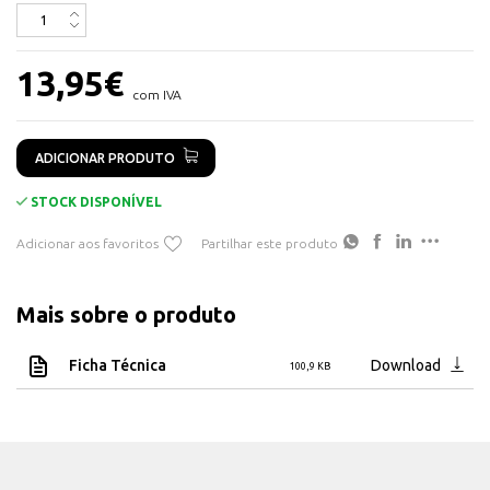
Feito em liga de alumínio
13,95
€
com IVA
ADICIONAR PRODUTO
STOCK DISPONÍVEL
Adicionar aos favoritos
Partilhar este produto
Mais sobre o produto
Ficha Técnica
Download
100,9 KB