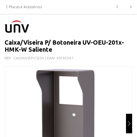
Placas e Acessórios
Caixa/Viseira P/ Botoneira UV-OEU-201x-
HMK-W Saliente
REF.:
CAUVUV-EP-CS201
| EAN:
30795347