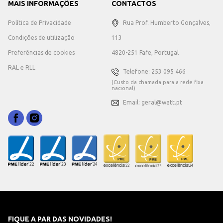
MAIS INFORMAÇÕES
CONTACTOS
Política de Privacidade
Rua Prof. Humberto Gonçalves,
Condições de utilização
113
Preferências de cookies
4820-251 Fafe, Portugal
RAL e RLL
Telefone: 253 095 466
(Custo da chamada para a rede fixa
nacional)
Email: geral@watt.pt
FIQUE A PAR DAS NOVIDADES!