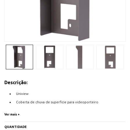
Descrição:
Uniview
Coberta de chuva de superficie para videoporteiro
Com viseira
Ver mais +
Compatível com videoporteiros UV-OEU-201x-HMK-W
Medidas: 179 (Al) x 84 (Lg) x 50 (Fd) mm
QUANTIDADE