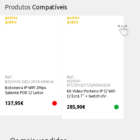
Produtos
Compatíveis
portes
portes
grátis
grátis
Ref.:
Ref.:
KIUVUV-
BOUVUV-OEU-201B-HMK-W
KIT/201S/372S/NSW2020
Botoneira IP WIFI 2Mpx.
Kit Video Porteiro IP C/ Wifi
Saliente POE C/ Leitor
C/ Ecrã 7'' + Switch UV-
Cartões UV-OEU-201B-HMK-
KIT/201S/372S/NSW2020
137,95
€
W
285,90
€