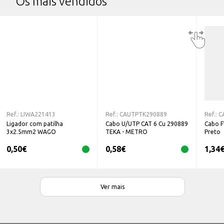
Os mais vendidos
Ref.:
LIWA221413
Ref.:
CAUTPTK290889
Ref.:
C
Ligador com patilha
Cabo U/UTP CAT 6 Cu 290889
Cabo 
3x2.5mm2 WAGO
TEKA - METRO
Preto
0,50
€
0,58
€
1,34
Ver mais