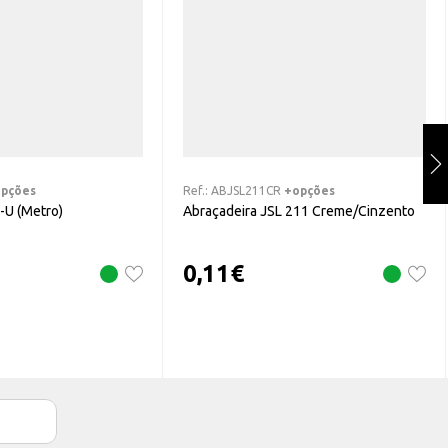
pções
Ref.:
ABJSL211CR
+opções
-U (Metro)
Abraçadeira JSL 211 Creme/Cinzento
0,11
€