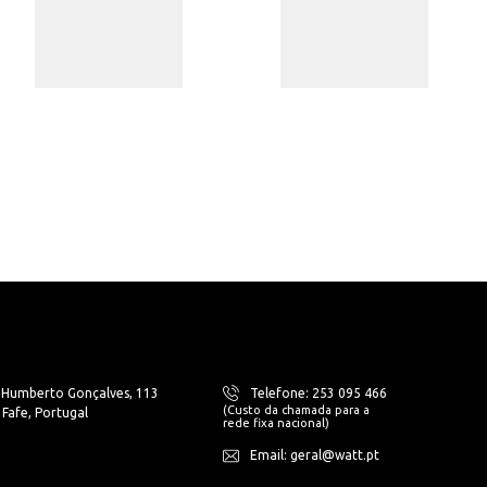
. Humberto Gonçalves, 113
Telefone: 253 095 466
(Custo da chamada para a
Fafe, Portugal
rede fixa nacional)
Email: geral@watt.pt