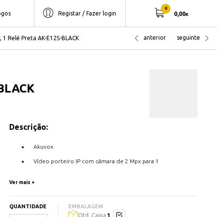
0
ogos
Registar / Fazer login
0,00
€
anterior
seguinte
r, 1 Relé Preta AK-E12S-BLACK
-BLACK
Descrição:
Akuvox
Vídeo porteiro IP com câmara de 2 Mpx para 1
apartamento
Ver mais +
Altifalante e microfone incorporados
Áudio bidireccional com tecnologia Crystal Clear
QUANTIDADE
EMBALAGEM
1
Qtd. Caixa
Visão noturna com iluminação LED