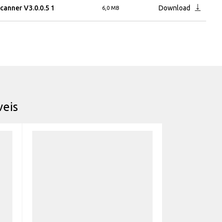
anner V3.0.0.5 1
Download
6,0 MB
eis