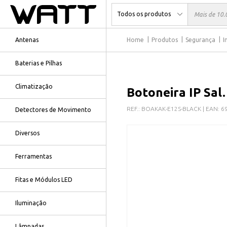
Antenas
Home
Produtos
Segurança
I
Baterias e Pilhas
Climatização
Botoneira IP Sal
REF.:
BOAKAK-E12S-BLACK
| EAN:
6
Detectores de Movimento
Diversos
Ferramentas
Fitas e Módulos LED
Iluminação
Lâmpadas