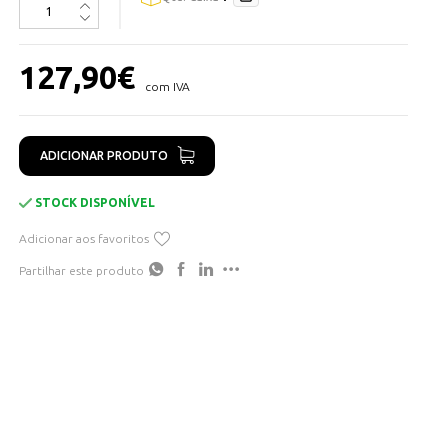
Conexão TCP/IP
PoE IEEE802.3af
127,90
€
com IVA
Leitor de cartões MF, NFC e Bluetooth
Desbloqueio da porta remota
1 saída de relé para porta
ADICIONAR PRODUTO
Porta Wiegand
STOCK DISPONÍVEL
Iluminação LED no leitor de cartões configurável
Adicionar aos favoritos
Apto para exterior IP65
Superfície de plástico
Partilhar este produto
Montagem em superfície com suporte incluído
Padrão SIP fácil de integrar
Configuração completa via web browser
Notificações push e chamadas entre dispositivos através
da APP SmartPlus
4 utilizadores gratuitos incluídos por agregado familiar