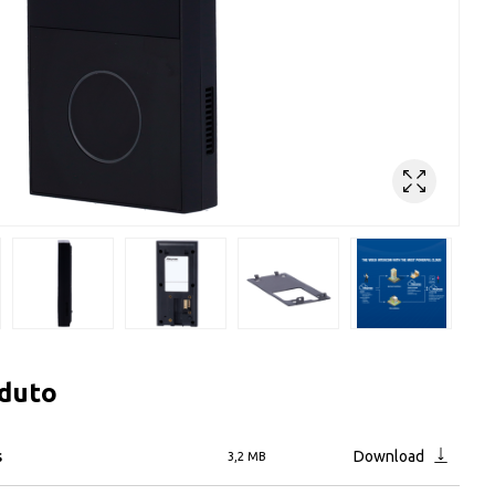
oduto
s
Download
3,2 MB