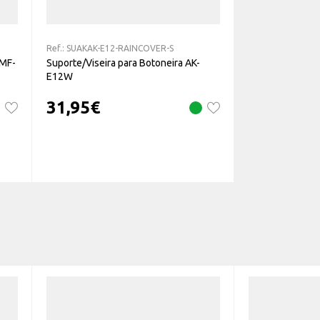
Ref.:
SUAKAK-E12-RAINCOVER-S
 MF-
Suporte/Viseira para Botoneira AK-
E12W
31,95
€