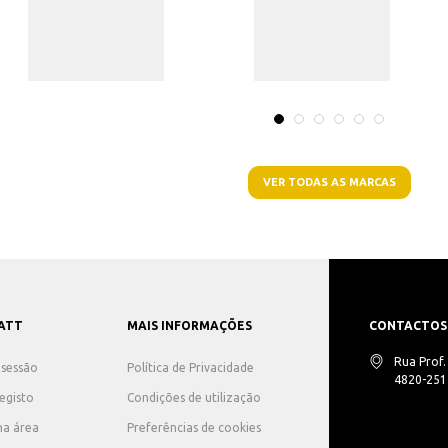
VER TODAS AS MARCAS
ATT
MAIS INFORMAÇÕES
CONTACTOS
Rua Prof
r sessão
Política de Privacidade
4820-251 
registo
Condições de utilização
ha área
Preferências de cookies