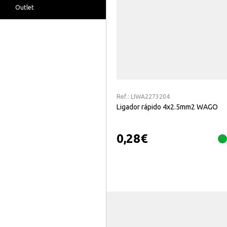
Outlet
Ref.:
LIWA2273204
Ligador rápido 4x2.5mm2 WAGO
0,28
€