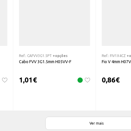
Ref.:
CAFVV3G1.5PT
+opções
Ref.:
FIV1X4CZ
+o
Cabo FVV 3G1.5mm H05VV-F
Fio V 4mm H07V
1,01
€
0,86
€
Ver mais