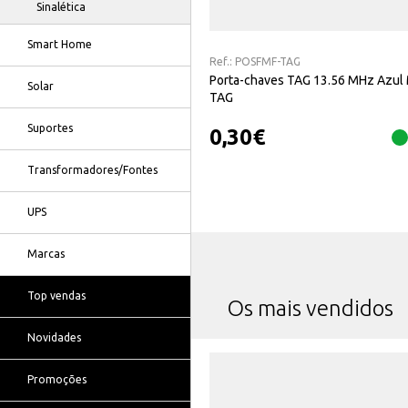
Sinalética
Smart Home
Ref.:
POSFMF-TAG
Porta-chaves TAG 13.56 MHz Azul
Solar
TAG
Suportes
0,30
€
Transformadores/Fontes
UPS
Marcas
Top vendas
Os mais vendidos
Novidades
Promoções