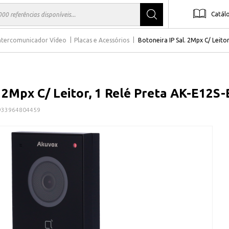
Catál
ntercomunicador Vídeo
Placas e Acessórios
Botoneira IP Sal. 2Mpx C/ Leito
. 2Mpx C/ Leitor, 1 Relé Preta AK-E12S
933964804459