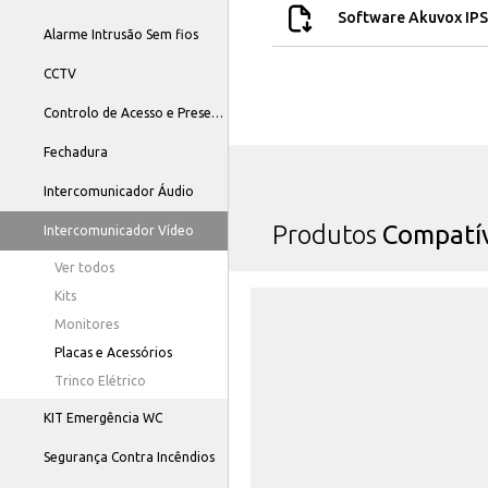
Software Akuvox IPSc
Alarme Intrusão Sem fios
CCTV
Controlo de Acesso e Presença
Fechadura
Intercomunicador Áudio
Produtos
Compatív
Intercomunicador Vídeo
Ver todos
Kits
Monitores
Placas e Acessórios
Trinco Elétrico
KIT Emergência WC
Segurança Contra Incêndios