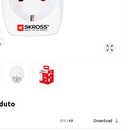
oduto
Download
211,1 KB