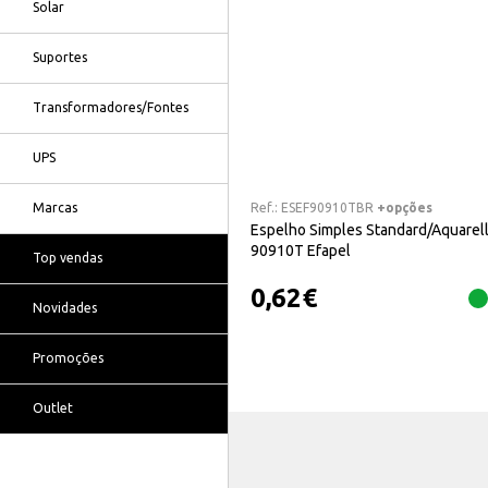
Solar
Suportes
Transformadores/Fontes
UPS
Ref.:
ESEF90910TBR
+opções
Marcas
Espelho Simples Standard/Aquarel
90910T Efapel
Top vendas
0,62
€
Novidades
Promoções
Outlet