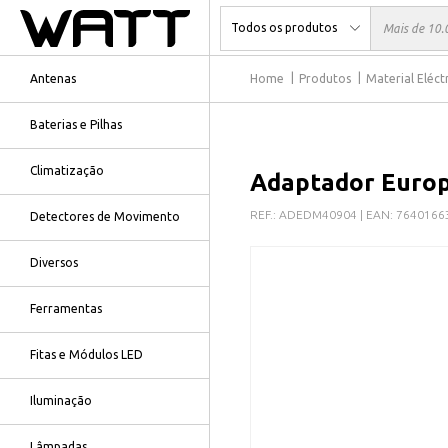
Antenas
Home
Produtos
Material Eléct
Baterias e Pilhas
Climatização
Adaptador Europ
REF.:
ADEDM40904
| EAN:
7640166
Detectores de Movimento
Diversos
Ferramentas
Fitas e Módulos LED
Iluminação
Lâmpadas