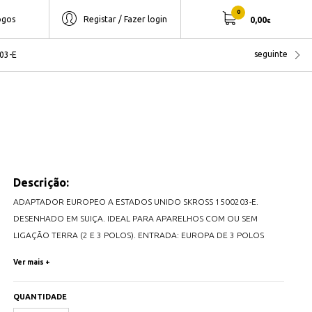
0
ogos
Registar / Fazer login
0,00
€
seguinte
03-E
Descrição:
ADAPTADOR EUROPEO A ESTADOS UNIDO SKROSS 1500203-E.
DESENHADO EM SUIÇA. IDEAL PARA APARELHOS COM OU SEM
LIGAÇÃO TERRA (2 E 3 POLOS). ENTRADA: EUROPA DE 3 POLOS
(2P+T TIPO F) E EUROPA DE 2 POLOS. SAÍDA: ESTADOS UNIDOS.
Ver mais +
TENSÃO DE ENTRADA: 100V. 250V. CARGA MÁX: 15A. CLASSIFICAÇÃO
DE POTÊNCIA: P. 100V/500W 250V/3750W. NÃO CONVERTE A
QUANTIDADE
VOLTAGEM