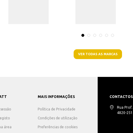
VER TODAS AS MARCAS
ATT
MAIS INFORMAÇÕES
CONTACTOS
Rua Prof
r sessão
Política de Privacidade
4820-251 
registo
Condições de utilização
ha área
Preferências de cookies