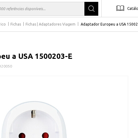
Catál
rico
Fichas
Fichas | Adaptadores Viagem
Adaptador Europeu a USA 15002
eu a USA 1500203-E
320050