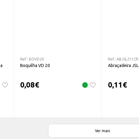
Ref.:
BOVD20
Ref.:
ABJSL211CR
la
Boquilha VD 20
Abraçadeira JS
0,08
€
0,11
€
Ver mais