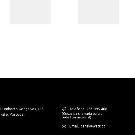
. Humberto Gonçalves, 113
Telefone: 253 095 466
(Custo da chamada para a
Fafe, Portugal
rede fixa nacional)
Email: geral@watt.pt