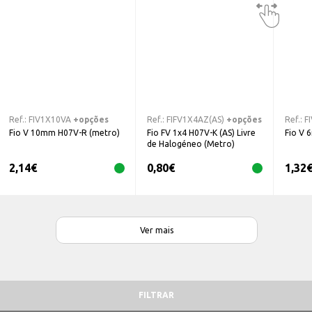
Ref.:
FIV1X10VA
+opções
Ref.:
FIFV1X4AZ(AS)
+opções
Ref.:
F
Fio V 10mm H07V-R (metro)
Fio FV 1x4 H07V-K (AS) Livre
Fio V 
de Halogéneo (Metro)
2,14
€
0,80
€
1,32
Ver mais
FILTRAR