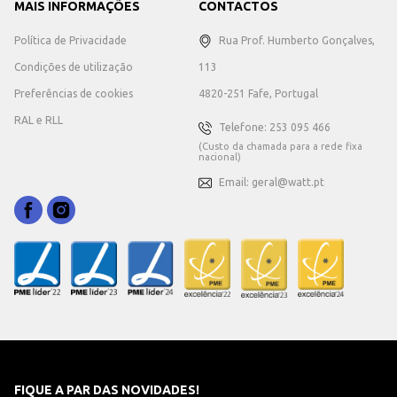
MAIS INFORMAÇÕES
CONTACTOS
Política de Privacidade
Rua Prof. Humberto Gonçalves,
Condições de utilização
113
Preferências de cookies
4820-251 Fafe, Portugal
RAL e RLL
Telefone: 253 095 466
(Custo da chamada para a rede fixa
nacional)
Email: geral@watt.pt
FIQUE A PAR DAS NOVIDADES!