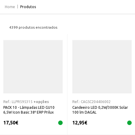
Home
Produtos
4399 produtos encontrados
Ref.:
LLPR595315
+opções
Ref.:
CAGSC204406002
PACK 10 - Lâmpadas LED GU10
Candeeiro LED 0,2W/3000K Solar
6,5W Icon Basic 38º ERP Prilux
100 lm DAGAL
17,50
€
12,95
€