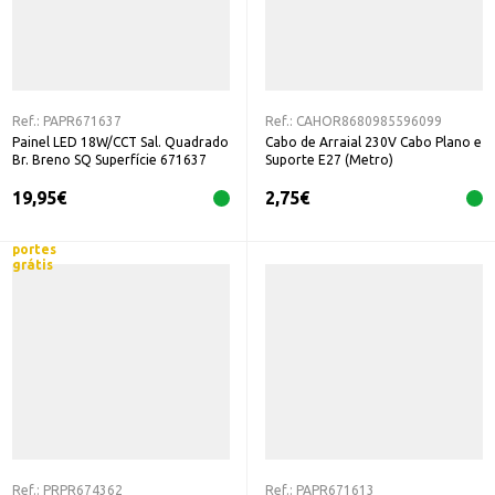
Ref.:
PAPR671637
Ref.:
CAHOR8680985596099
Painel LED 18W/CCT Sal. Quadrado
Cabo de Arraial 230V Cabo Plano e
Br. Breno SQ Superfície 671637
Suporte E27 (Metro)
19,95
€
2,75
€
portes
grátis
Ref.:
PRPR674362
Ref.:
PAPR671613