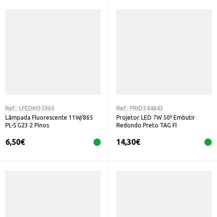
Ref.:
LFEDM35960
Ref.:
PRID344843
Lâmpada Fluorescente 11W/865
Projetor LED 7W 50º Embutir
PL-S G23 2 Pinos
Redondo Preto TAG FI
6,50
€
14,30
€