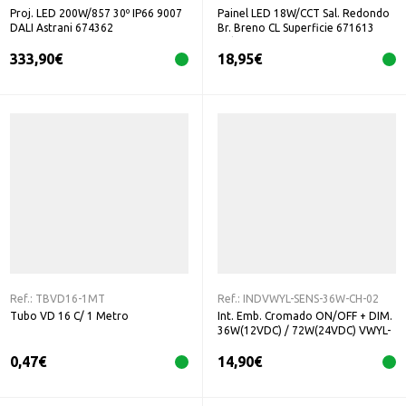
Proj. LED 200W/857 30º IP66 9007
Painel LED 18W/CCT Sal. Redondo
DALI Astrani 674362
Br. Breno CL Superficie 671613
Prilux
333,90
€
18,95
€
Ref.:
TBVD16-1MT
Ref.:
INDVWYL-SENS-36W-CH-02
Tubo VD 16 C/ 1 Metro
Int. Emb. Cromado ON/OFF + DIM.
36W(12VDC) / 72W(24VDC) VWYL-
SENS-36W-CH-02
0,47
€
14,90
€