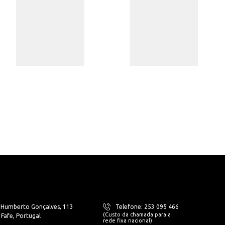
. Humberto Gonçalves, 113
Telefone: 253 095 466
(Custo da chamada para a
Fafe, Portugal
rede fixa nacional)