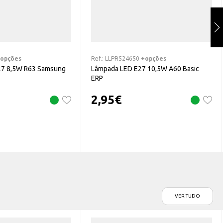
opções
Ref.:
LLPR524650
+opções
27 8,5W R63 Samsung
Lâmpada LED E27 10,5W A60 Basic
ERP
2,95
€
VER TUDO