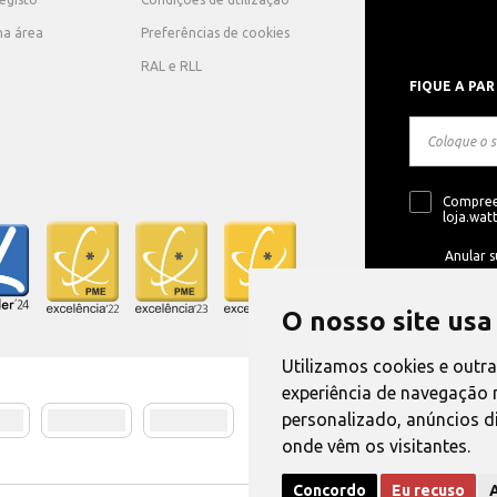
ha área
Preferências de cookies
RAL e RLL
FIQUE A PAR
Compree
loja.watt
Anular s
O nosso site usa
Utilizamos cookies e outr
experiência de navegação 
personalizado, anúncios di
Método de E
onde vêm os visitantes.
Concordo
Eu recuso
A