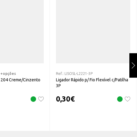
+opções
Ref.:
LISOSL-L2221-3P
L 204 Creme/Cinzento
Ligador Rápido p/ Fio Flexível c/Patilha
3P
0,30
€