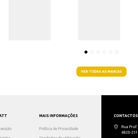
VER TODAS AS MARCAS
ATT
MAIS INFORMAÇÕES
CONTACTOS
Rua Prof
r sessão
Política de Privacidade
4820-251 
registo
Condições de utilização