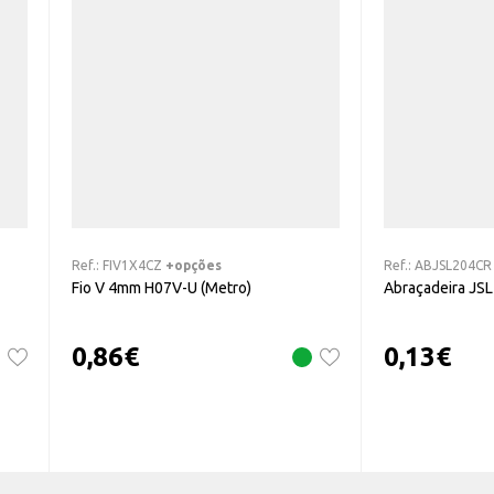
Ref.:
FIV1X4CZ
+opções
Ref.:
ABJSL204CR
Fio V 4mm H07V-U (Metro)
Abraçadeira JS
0,86
€
0,13
€