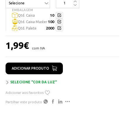
Disponível em:
EMBALAGEM
10
Qtd. Caixa
3000K
100
Qtd. Caixa Master
4000K
2000
Qtd. Palete
1,99
€
com IVA
ADICIONAR PRODUTO
SELECIONE "COR DA LUZ"
Adicionar aos favoritos
Partilhar este produto