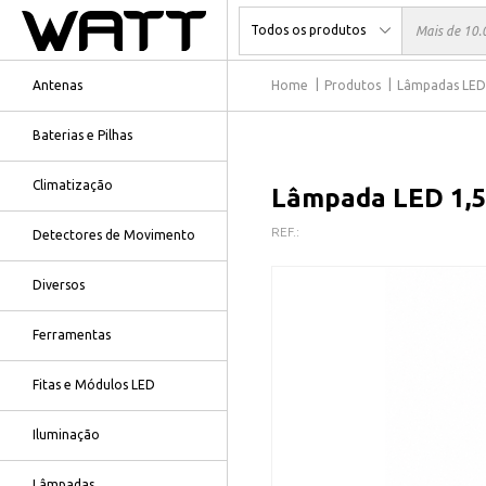
Antenas
Home
Produtos
Lâmpadas LED
Baterias e Pilhas
Climatização
Lâmpada LED 1,
REF.:
Detectores de Movimento
Diversos
Ferramentas
Fitas e Módulos LED
Iluminação
Lâmpadas