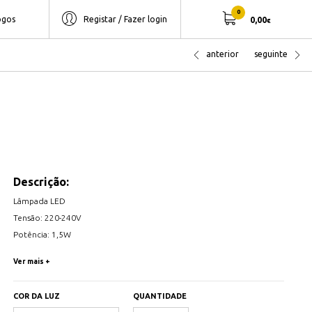
0
ogos
Registar / Fazer login
0,00
€
anterior
seguinte
Descrição:
Lâmpada LED
Tensão: 220-240V
Potência: 1,5W
Fluxo Luminoso: 130 lumens
Ver mais +
Casquilho: E27
Ângulo de Abertura: 220º
COR DA LUZ
QUANTIDADE
Materia em termoplastico