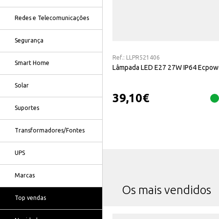
Redes e Telecomunicações
Segurança
Ref.:
LLPR521406
Smart Home
Lâmpada LED E27 27W IP64 Ecpow
Solar
39,10
€
Suportes
Transformadores/Fontes
UPS
Marcas
Os mais vendidos
Top vendas