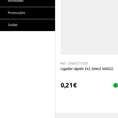
Novidades
Promoções
Outlet
Ref.:
LIWA2273203
Ligador rápido 3x2.5mm2 WAGO
0,21
€