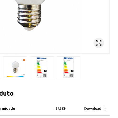
oduto
ormidade
Download
139,9 KB