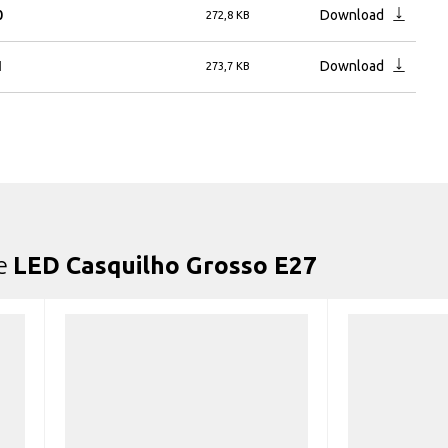
0
Download
272,8 KB
1
Download
273,7 KB
de
LED Casquilho Grosso E27