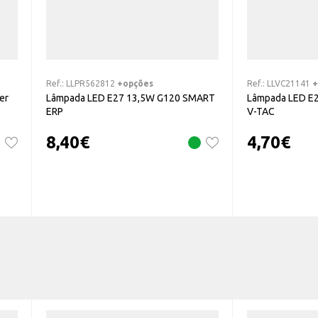
Ref.:
LLPR562812
+opções
Ref.:
LLVC21141
+
er
Lâmpada LED E27 13,5W G120 SMART
Lâmpada LED E
ERP
V-TAC
8,40
€
4,70
€