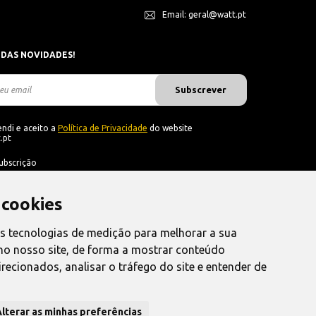
Email: geral@watt.pt
 DAS NOVIDADES!
Subscrever
ndi e aceito a
Política de Privacidade
do website
.pt
ubscrição
 cookies
as tecnologias de medição para melhorar a sua
no nosso site, de forma a mostrar conteúdo
recionados, analisar o tráfego do site e entender de
nvio
lterar as minhas preferências