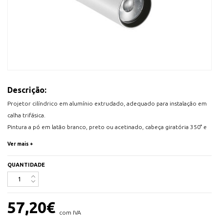
Descrição:
Projetor cilíndrico em alumínio extrudado, adequado para instalação em
calha trifásica.
Pintura a pó em latão branco, preto ou acetinado, cabeça giratória 350° e
ajustável até 90°.
Ver mais +
Dimensões: L 75 x H 214 x P 70 mm
25W
QUANTIDADE
Vida Estimada: 30000 h
Temperatura de luz: 3000 K
Fluxo Luminoso: 2550Lm
57,20
€
IP20
com IVA