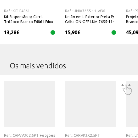
Ref.:
KIFLF4861
Ref.:
UNIV7655-11-W30
Ref.:
P
Kit Suspensão p/ Carril
União em L Exterior Preta P/
Projet
Trifásico Branco F4861 Filux
Calha ON-OFF LKM 7655-11-
Branco
W30 IVELA
Ideal L
13,28
€
15,90
€
45,0
Os mais vendidos
Ref.:
CAFVV3G2.5PT
+opções
Ref.:
CARVK3X2.5PT
Ref.:
L