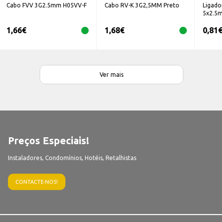
Cabo FVV 3G2.5mm H05VV-F
Cabo RV-K 3G2,5MM Preto
Ligado
5x2.5
1,66
€
1,68
€
0,81
Ver mais
Preços Especiais!
Instaladores, Condomínios, Hotéis, Retalhistas
CONTACTE-NOS!