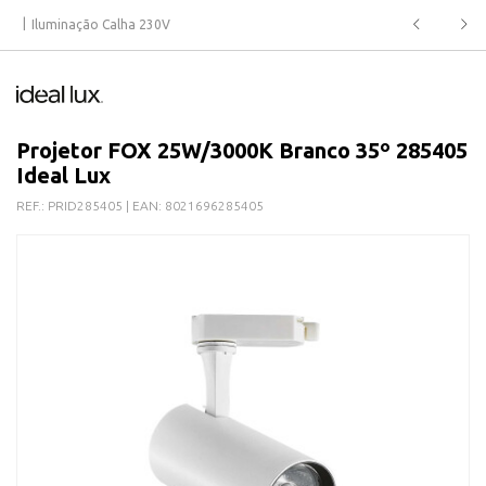
Iluminação Calha 230V
Projetor FOX 25W/3000K Branco 35º 285405
Ideal Lux
REF.:
PRID285405
| EAN:
8021696285405