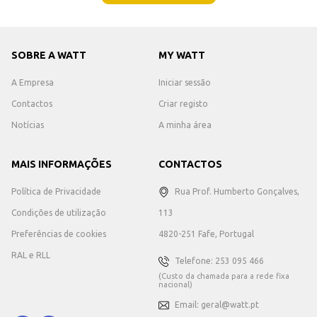
SOBRE A WATT
MY WATT
A Empresa
Iniciar sessão
Contactos
Criar registo
Notícias
A minha área
MAIS INFORMAÇÕES
CONTACTOS
Política de Privacidade
Rua Prof. Humberto Gonçalves,
Condições de utilização
113
Preferências de cookies
4820-251 Fafe, Portugal
RAL e RLL
Telefone: 253 095 466
(Custo da chamada para a rede fixa
nacional)
Email: geral@watt.pt