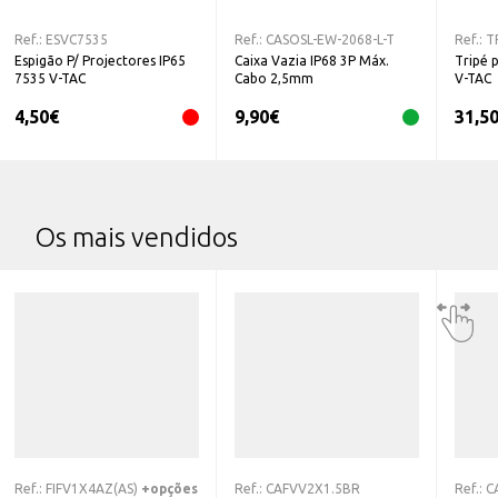
Ref.:
ESVC7535
Ref.:
CASOSL-EW-2068-L-T
Ref.:
T
Espigão P/ Projectores IP65
Caixa Vazia IP68 3P Máx.
Tripé 
7535 V-TAC
Cabo 2,5mm
V-TAC
4,50
€
9,90
€
31,5
Os mais vendidos
Ref.:
FIFV1X4AZ(AS)
+opções
Ref.:
CAFVV2X1.5BR
Ref.:
C