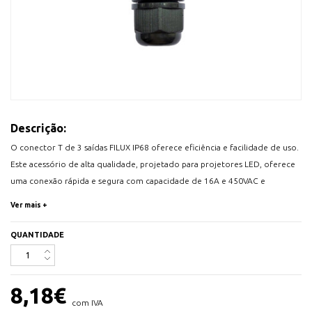
Descrição:
O conector T de 3 saídas FILUX IP68 oferece eficiência e facilidade de uso.
Este acessório de alta qualidade, projetado para projetores LED, oferece
uma conexão rápida e segura com capacidade de 16A e 450VAC e
compatibilidade com cabos de 0,5mm/2,5mm. O conector FILUX é uma
Ver mais +
solução confiável e durável para todas as suas necessidades de iluminação
LED. Além disso, sua classificação IP68 garante proteção superior contra
QUANTIDADE
poeira e água, tornando-o ideal para uso externo. Não procure mais, o
conector FILUX é a opção perfeita para uma ligação rápida e segura.
8,18
€
Eficiência e facilidade de uso: O conector T IP68 de 3 vias da FILUX foi
com IVA