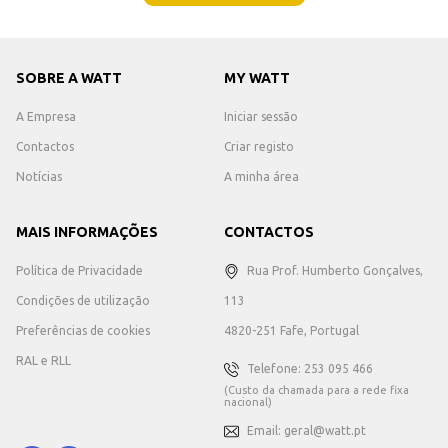
SOBRE A WATT
MY WATT
A Empresa
Iniciar sessão
Contactos
Criar registo
Notícias
A minha área
MAIS INFORMAÇÕES
CONTACTOS
Política de Privacidade
Rua Prof. Humberto Gonçalves,
Condições de utilização
113
Preferências de cookies
4820-251 Fafe, Portugal
RAL e RLL
Telefone: 253 095 466
(Custo da chamada para a rede fixa
nacional)
Email: geral@watt.pt