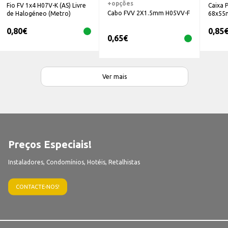
+opções
Fio FV 1x4 H07V-K (AS) Livre
Caixa 
Cabo FVV 2X1.5mm H05VV-F
de Halogéneo (Metro)
68x55
0,80
€
0,85
0,65
€
Ver mais
Preços Especiais!
Instaladores, Condomínios, Hotéis, Retalhistas
CONTACTE-NOS!