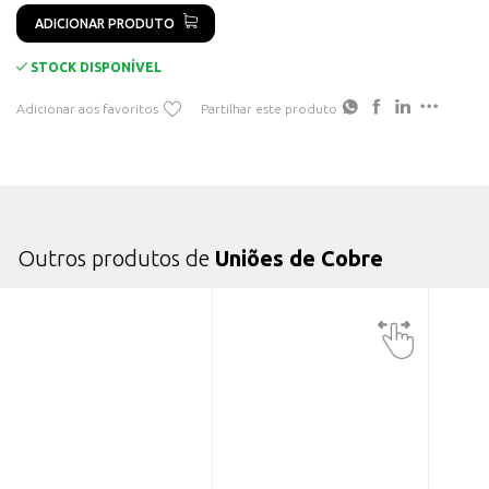
Quantidade:
Vendido à unidade. Quantidade embalagem: 100
ADICIONAR PRODUTO
unidades.
STOCK DISPONÍVEL
Normas:
Conforme as normas técnicas aplicáveis ​​a terminais de
terminação.
Adicionar aos favoritos
Partilhar este produto
Estas uniões são fabricadas a partir de tubos de cobre electrolítico, sendo
que a superfície é protegida por revestimento de estanho.Estas
extremidades e a paragem no meio proporcionam a fácil e correcta
inserção do condutor.
Outros produtos de
Uniões de Cobre