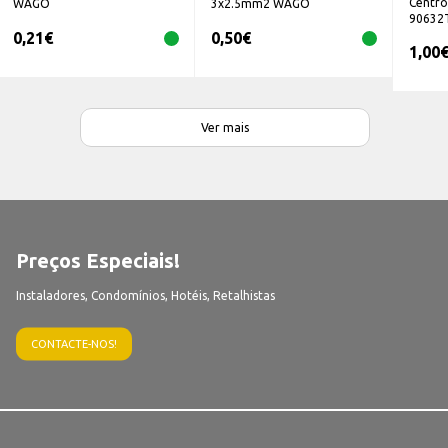
Centro
WAGO
3x2.5mm2 WAGO
90632T
0,21
€
0,50
€
1,00
Ver mais
Preços Especiais!
Instaladores, Condomínios, Hotéis, Retalhistas
CONTACTE-NOS!