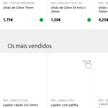
Ref.:
UNTLD140030028
Ref.:
UNSOSL-T-UCO-50
Ref.:
U
União de Cobre 70mm
União de Cobre 50 mm2 x
União 
50mm
30mm
1,75
€
1,50
€
0,25
Os mais vendidos
Ref.:
LIWA2273203
Ref.:
LIWA221413
Ref.:
C
+opçõ
Ligador rápido 3x2.5mm2
Ligador com patilha