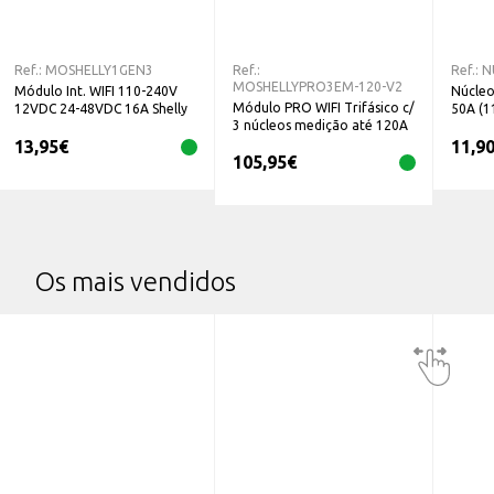
Ref.:
MOSHELLY1GEN3
Ref.:
Ref.:
N
MOSHELLYPRO3EM-120-V2
Módulo Int. WIFI 110-240V
Núcleo
Módulo PRO WIFI Trifásico c/
12VDC 24-48VDC 16A Shelly
50A (1
3 núcleos medição até 120A
1 GEN3
V2
13,95
€
11,9
105,95
€
Os mais vendidos