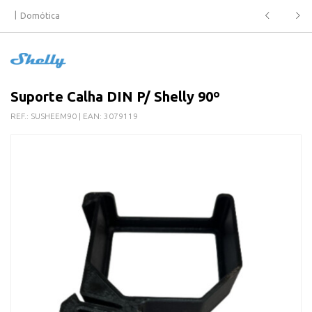
Domótica
Suporte Calha DIN P/ Shelly 90º
REF.:
SUSHEEM90
| EAN:
3079119