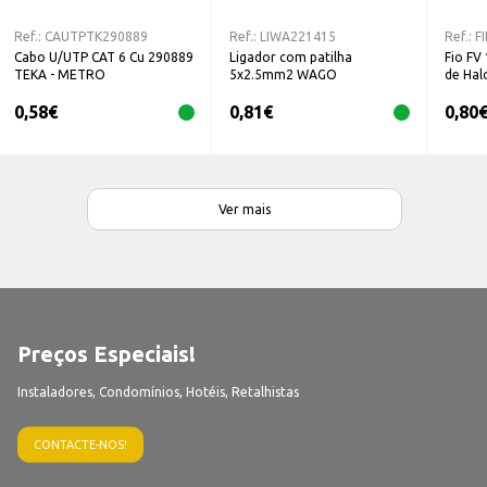
Ref.:
CAUTPTK290889
Ref.:
LIWA221415
Ref.:
F
Cabo U/UTP CAT 6 Cu 290889
Ligador com patilha
Fio FV 
TEKA - METRO
5x2.5mm2 WAGO
de Hal
0,58
€
0,81
€
0,80
Ver mais
Preços Especiais!
Instaladores, Condomínios, Hotéis, Retalhistas
CONTACTE-NOS!