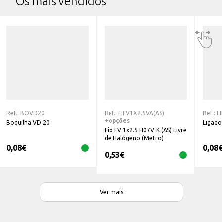
Os mais vendidos
Ref.:
BOVD20
Ref.:
FIFV1X2.5VA(AS)
Ref.:
L
+opções
Boquilha VD 20
Ligado
Fio FV 1x2.5 H07V-K (AS) Livre
de Halógeno (Metro)
0,08
€
0,08
0,53
€
Ver mais