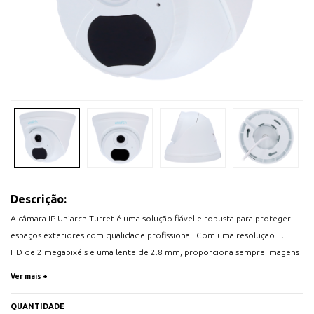
Descrição:
A câmara IP Uniarch Turret é uma solução fiável e robusta para proteger
espaços exteriores com qualidade profissional. Com uma resolução Full
HD de 2 megapixéis e uma lente de 2.8 mm, proporciona sempre imagens
claras e nítidas. A sua sensibilidade de 0.01 Lux permite captar detalhes
Ver mais +
mesmo em condições de iluminação muito reduzida, enquanto a sua visão
noturna por infravermelhos atinge até 30 metros, assegurando uma
QUANTIDADE