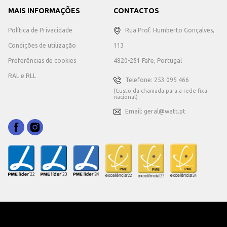
MAIS INFORMAÇÕES
CONTACTOS
Política de Privacidade
Rua Prof. Humberto Gonçalves,
Condições de utilização
113
Preferências de cookies
4820-251 Fafe, Portugal
RAL e RLL
Telefone: 253 095 466
(Custo da chamada para a rede fixa
nacional)
Email: geral@watt.pt