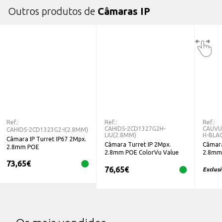
Outros produtos de
Câmaras IP
Interfaz WEB, CMS, Smartphone e NVR
Compatível com ONVIF
Ref.:
Ref.:
Ref.:
CAHIDS-2CD1327G2H-
CAUVU
CAHIDS-2CD1323G2-I(2.8MM)
LIU(2.8MM)
H-BLA
Câmara IP Turret IP67 2Mpx.
Câmara Turret IP 2Mpx.
Câmara
2.8mm POE
2.8mm POE ColorVu Value
2.8mm 
Hikvision DS-2CD1327G2H-
IPC36
73,65
€
76,65
€
LIU(2.8MM)
Exclus