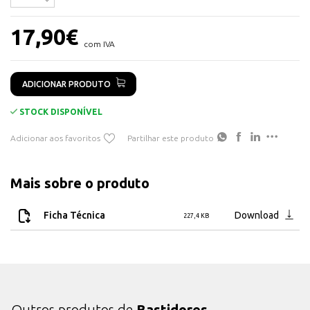
Nº de U's: 2
Profundidade: 120 mm
17,90
€
Argolas (p/ passagem e organização de cabos): 2 unidades
com IVA
Outors acessórios incluídos: Conjunto de parafusos e anilhas p/ fixação
Peso [g]: 410
ADICIONAR PRODUTO
STOCK DISPONÍVEL
Adicionar aos favoritos
Partilhar este produto
Mais sobre o produto
Ficha Técnica
Download
227,4 KB
Outros produtos de
Bastidores