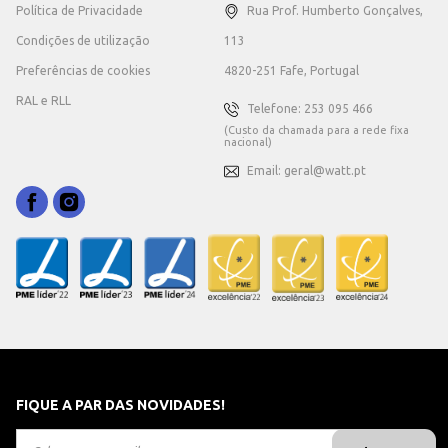
Política de Privacidade
Rua Prof. Humberto Gonçalves,
Condições de utilização
113
Preferências de cookies
4820-251 Fafe, Portugal
RAL e RLL
Telefone: 253 095 466
(Custo da chamada para a rede fixa
nacional)
Email: geral@watt.pt
FIQUE A PAR DAS NOVIDADES!