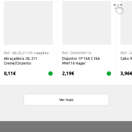
Ref.:
ABJSL211CR
+opções
Ref.:
DIHAMW116
Ref.:
C
Abraçadeira JSL 211
Disjuntor 1P 16A C 3kA
Cabo 
Creme/Cinzento
MW116 Hager
0,11
€
2,19
€
3,96
Ver mais