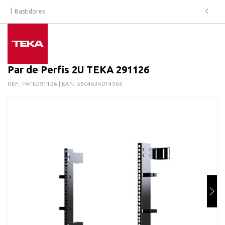
Bastidores
Par de Perfis 2U TEKA 291126
REF.:
PATK291126
| EAN:
5604634014966