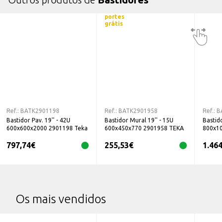
portes
grátis
Ref.:
BATK2901198
Ref.:
BATK2901958
Ref.:
B
Bastidor Pav. 19'' - 42U
Bastidor Mural 19'' - 15U
Bastido
600x600x2000 2901198 Teka
600x450x770 2901958 TEKA
800x1
Teka
797,74
€
255,53
€
1.464
Os mais vendidos