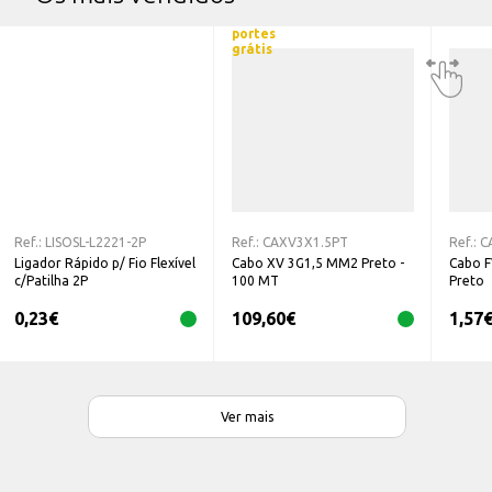
portes
grátis
Ref.:
LISOSL-L2221-2P
Ref.:
CAXV3X1.5PT
Ref.:
C
Ligador Rápido p/ Fio Flexível
Cabo XV 3G1,5 MM2 Preto -
Cabo 
c/Patilha 2P
100 MT
Preto
0,23
€
109,60
€
1,57
Ver mais