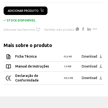
Vida média útil: 35 000 horas
Driver incluído LIFUD
ADICIONAR PRODUTO
Dimensões aro: ⌀ 146 x 21 mm
STOCK DISPONÍVEL
Dimensões furo: ⌀ 133mm
Adicionar aos favoritos
Partilhar este produto
Mais sobre o produto
Ficha Técnica
Download
92,6 KB
Manual de Instruções
Download
1,9 MB
Declaração de
Download
323,3 KB
Conformidade