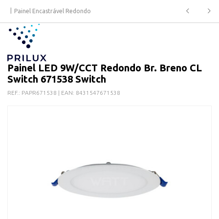
Painel Encastrável Redondo
Painel LED 9W/CCT Redondo Br. Breno CL
Switch 671538 Switch
REF.:
PAPR671538
| EAN:
8431547671538