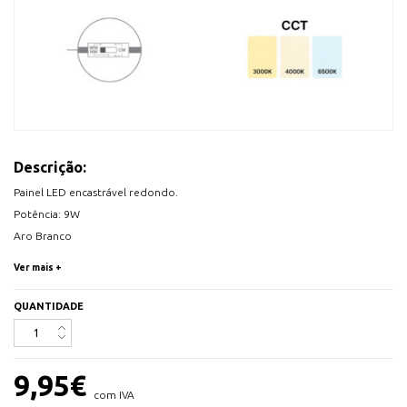
Descrição:
Painel LED encastrável redondo.
Potência: 9W
Aro Branco
Temperatura de Cor: CCT (3000K/4000K/65000K)
Ver mais +
Fluso luminoso: 3.000K - 745 lm | 4000K - 765 lm | 6500K - 780 lm
Tensão: 220-240V
QUANTIDADE
Fator de Potência >0,5
Ângulod e Abertura: 120º
IP20
9,95
€
Corpo em alumínio
com IVA