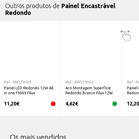
Outros produtos de
Painel Encastrável
Redondo
Ref.:
PAFLF9069
Ref.:
ARFLF9062
Ref.:
P
Painel LED Redondo 12W All
Aro Montagem Superfície
Painel
in one F9069 Filux
Redondo Branco Filux 12W
Redond
Switch
11,20
€
4,62
€
12,2
Os mais vendidos