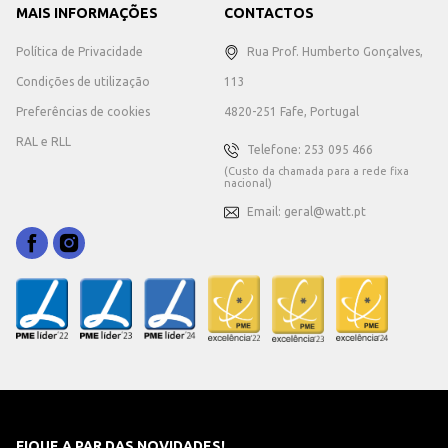
MAIS INFORMAÇÕES
CONTACTOS
Política de Privacidade
Rua Prof. Humberto Gonçalves,
Condições de utilização
113
Preferências de cookies
4820-251 Fafe, Portugal
RAL e RLL
Telefone: 253 095 466
(Custo da chamada para a rede fixa
nacional)
Email: geral@watt.pt
FIQUE A PAR DAS NOVIDADES!