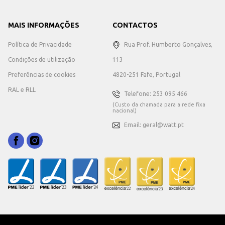
MAIS INFORMAÇÕES
CONTACTOS
Política de Privacidade
Rua Prof. Humberto Gonçalves,
Condições de utilização
113
Preferências de cookies
4820-251 Fafe, Portugal
RAL e RLL
Telefone: 253 095 466
(Custo da chamada para a rede fixa
nacional)
Email: geral@watt.pt