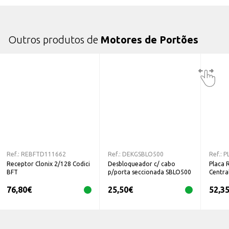
Outros produtos de
Motores de Portões
Ref.:
REBFTD111662
Ref.:
DEKGSBLO500
Ref.:
P
Receptor Clonix 2/128 Codici
Desbloqueador c/ cabo
Placa 
BFT
p/porta seccionada SBLO500
Centra
Roger
76,80
€
25,50
€
52,3