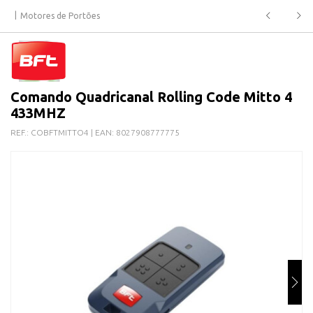
Motores de Portões
Comando Quadricanal Rolling Code Mitto 4
433MHZ
REF.:
COBFTMITTO4
| EAN:
8027908777775