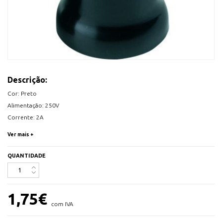
Descrição:
Cor: Preto
Alimentação: 250V
Corrente: 2A
Potência: máx. 60W
Ver mais +
IP41
Medidas: 52xØ40 mm
QUANTIDADE
1,75
€
com IVA