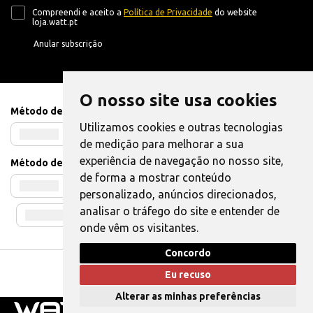
Compreendi e aceito a
Política de Privacidade
do website
loja.watt.pt
Anular subscrição
O nosso site usa cookies
Método de Pagamento
Utilizamos cookies e outras tecnologias
de medição para melhorar a sua
experiência de navegação no nosso site,
Método de Envio
de forma a mostrar conteúdo
personalizado, anúncios direcionados,
analisar o tráfego do site e entender de
onde vêm os visitantes.
Concordo
Livro de Reclamações
|
Também pode Elogiar
Eu recuso
WATT © 2025. Todos os direitos reservados.
Alterar as minhas preferências
0