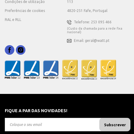
Condições de utilização
113
Preferências de cookies
4820-251 Fafe, Portugal
RAL e RLL
Telefone: 253 095 466
(Custo da chamada para a rede fixa
nacional)
Email: geral@watt.pt
FIQUE A PAR DAS NOVIDADES!
Subscrever