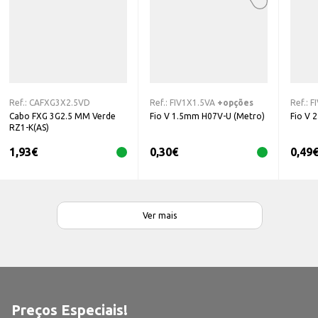
Ref.:
CAFXG3X2.5VD
Ref.:
FIV1X1.5VA
+opções
Ref.:
F
Cabo FXG 3G2.5 MM Verde
Fio V 1.5mm H07V-U (Metro)
Fio V 
RZ1-K(AS)
1,93
€
0,30
€
0,49
Ver mais
Preços Especiais!