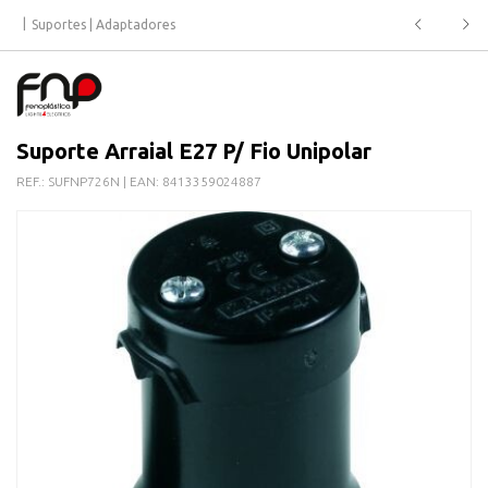
Suportes | Adaptadores
Suporte Arraial E27 P/ Fio Unipolar
REF.:
SUFNP726N
| EAN:
8413359024887