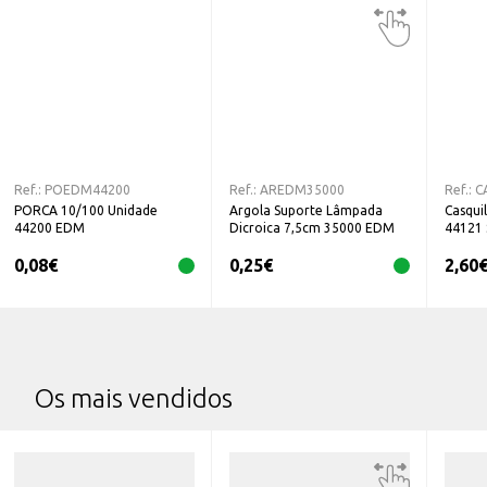
Ref.:
POEDM44200
Ref.:
AREDM35000
Ref.:
C
PORCA 10/100 Unidade
Argola Suporte Lâmpada
Casqui
44200 EDM
Dicroica 7,5cm 35000 EDM
44121 
0,08
€
0,25
€
2,60
Os mais vendidos