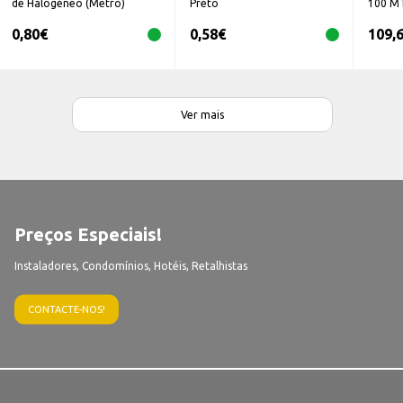
de Halogéneo (Metro)
Preto
100 M
0,80
€
0,58
€
109,
Ver mais
Preços Especiais!
Instaladores, Condomínios, Hotéis, Retalhistas
CONTACTE-NOS!