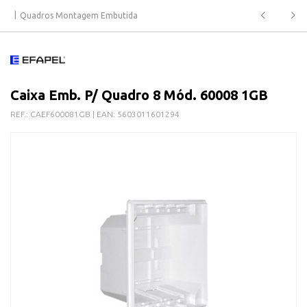
Quadros Montagem Embutida
Caixa Emb. P/ Quadro 8 Mód. 60008 1GB
REF.:
CAEF600081GB
| EAN:
5603011601294