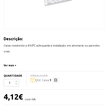
Descrição:
Caixa resistente a 850ºC adequada a instalação em alvenaria ou paredes
ocas.
Base para quadro 8 Módulos da marca Efapel
Ver mais +
QUANTIDADE
EMBALAGEM
1
Qtd. Caixa
4,12
€
com IVA