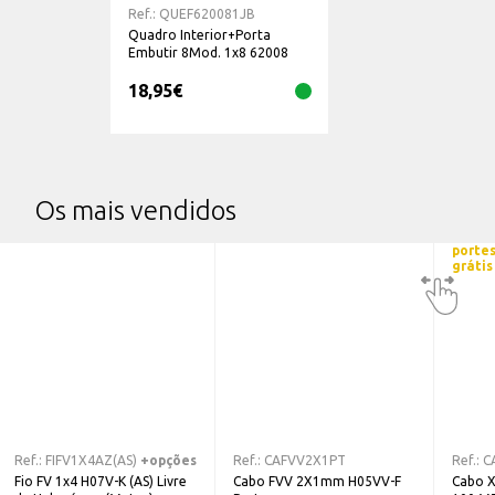
Ref.:
QUEF620081JB
Quadro Interior+Porta
Embutir 8Mod. 1x8 62008
1JB
18,95
€
Os mais vendidos
porte
grátis
Ref.:
FIFV1X4AZ(AS)
+opções
Ref.:
CAFVV2X1PT
Ref.:
C
Fio FV 1x4 H07V-K (AS) Livre
Cabo FVV 2X1mm H05VV-F
Cabo X