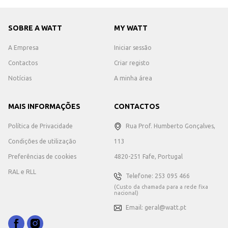
SOBRE A WATT
MY WATT
A Empresa
Iniciar sessão
Contactos
Criar registo
Notícias
A minha área
MAIS INFORMAÇÕES
CONTACTOS
Política de Privacidade
Rua Prof. Humberto Gonçalves,
Condições de utilização
113
Preferências de cookies
4820-251 Fafe, Portugal
RAL e RLL
Telefone: 253 095 466
(Custo da chamada para a rede fixa
nacional)
Email: geral@watt.pt