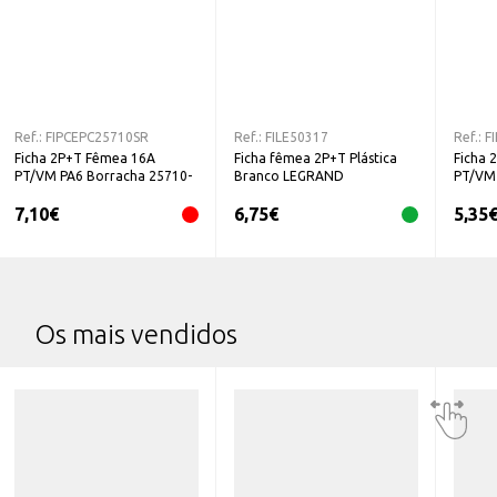
Ref.:
FIPCEPC25710SR
Ref.:
FILE50317
Ref.:
F
Ficha 2P+T Fêmea 16A
Ficha fêmea 2P+T Plástica
Ficha 
PT/VM PA6 Borracha 25710-
Branco LEGRAND
PT/VM 
SR
SR
7,10
€
6,75
€
5,35
Os mais vendidos