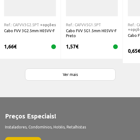
Ref.:
CAFVV3G2.5PT
+opções
Ref.:
CAFVV5G1.5PT
Ref.:
C
+opçõ
Cabo FVV 3G2.5mm H05VV-F
Cabo FVV 5G1.5mm H05VV-F
Cabo 
Preto
1,66
€
1,57
€
0,65
Ver mais
Preços Especiais!
Instaladores, Condomínios, Hotéis, Retalhistas