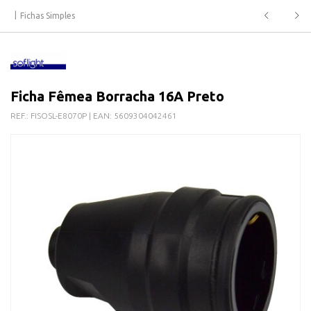
Fichas Simples
Ficha Fêmea Borracha 16A Preto
REF.:
FISOSL-E8070P
| EAN:
5609304042461