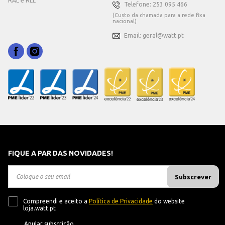
RAL e RLL
Telefone: 253 095 466
(Custo da chamada para a rede fixa
nacional)
Email: geral@watt.pt
FIQUE A PAR DAS NOVIDADES!
Subscrever
Compreendi e aceito a
Política de Privacidade
do website
loja.watt.pt
Anular subscrição