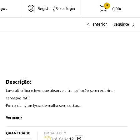
0
ogos
Registar / Fazer login
0,00
€
anterior
seguinte
Descrição:
Luva ultra fina e leve que absorve a transpiração sem reduzir a
sensação tátil.
Forro de nylon-lycra de malha sem costura.
Excelente destreza, sensibilidade e tato, combinando uma luva de
Ver mais +
longa duração, atingindo um nível máximo de destreza (5),
resistência absoluta e máxima à abrasão (nível 4).
QUANTIDADE
EMBALAGEM
12
Qtd. Caixa