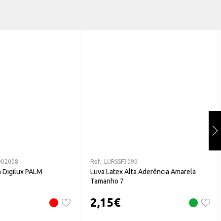
002008
Ref.:
LURSSF3090
a Digilux PALM
Luva Latex Alta Aderência Amarela
Tamanho 7
2,15
€