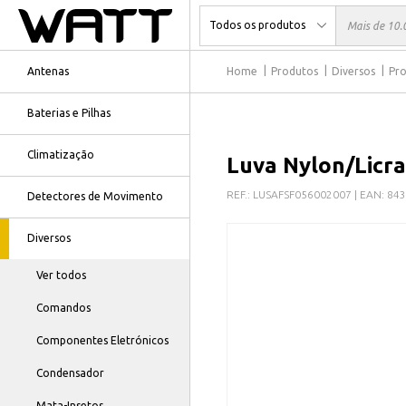
Antenas
Home
Produtos
Diversos
Pro
Baterias e Pilhas
Climatização
Luva Nylon/Licr
REF.:
LUSAFSF056002007
| EAN:
843
Detectores de Movimento
Diversos
Ver todos
Comandos
Componentes Eletrónicos
Condensador
Mata-Insetos