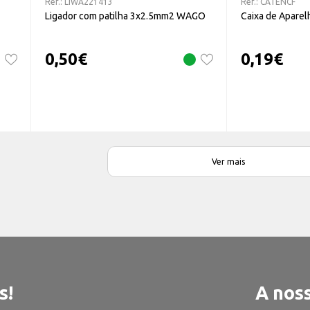
Ref.:
LIWA221413
Ref.:
CATENCF
Ligador com patilha 3x2.5mm2 WAGO
Caixa de Apare
0,50
€
0,19
€
Ver mais
s!
A noss