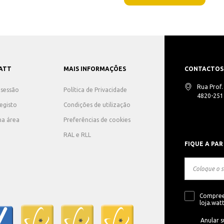
ATT
MAIS INFORMAÇÕES
CONTACTOS
Rua Prof
r sessão
Política de Privacidade
4820-251 
registo
Condições de utilização
ha área
Preferências de cookies
RAL e RLL
FIQUE A PAR
Compree
loja.watt
Anular s