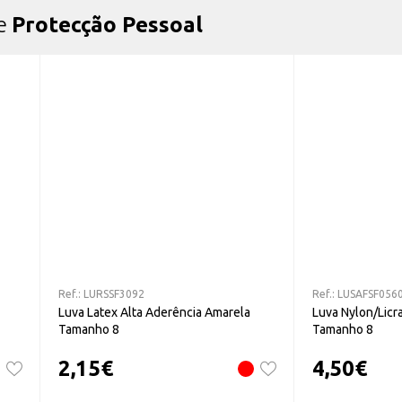
de
Protecção Pessoal
Ref.:
LURSSF3092
Ref.:
LUSAFSF056
Luva Latex Alta Aderência Amarela
Luva Nylon/Licr
Tamanho 8
Tamanho 8
2,15
€
4,50
€