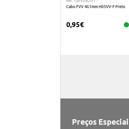
Ref.:
CAFVV4G1PT
Cabo FVV 4G1mm H05VV-F Preto
0,95
€
Preços Especiai