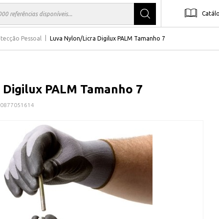
Catál
tecção Pessoal
Luva Nylon/Licra Digilux PALM Tamanho 7
a Digilux PALM Tamanho 7
0877051614