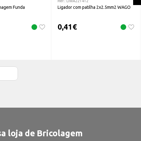
Ref.:
LIWA221412
lhagem Funda
Ligador com patilha 2x2.5mm2 WAGO
0,41
€
a loja de Bricolagem