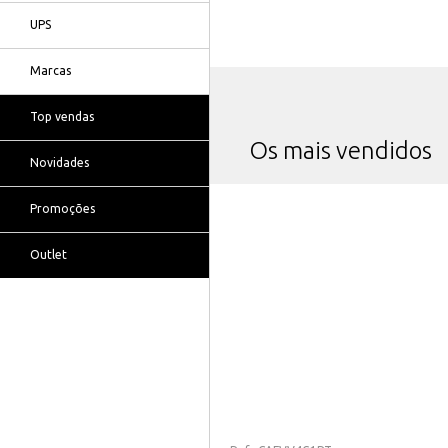
UPS
Marcas
Top vendas
Os mais vendidos
Novidades
Promoções
Outlet