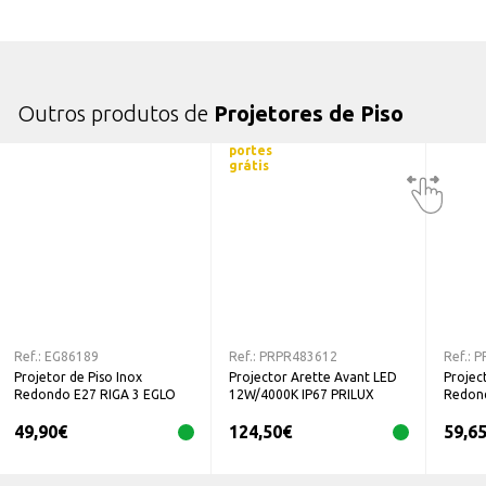
Outros produtos de
Projetores de Piso
portes
grátis
Ref.:
EG86189
Ref.:
PRPR483612
Ref.:
P
Projetor de Piso Inox
Projector Arette Avant LED
Projec
Redondo E27 RIGA 3 EGLO
12W/4000K IP67 PRILUX
Redon
LIGTH
49,90
€
124,50
€
59,6