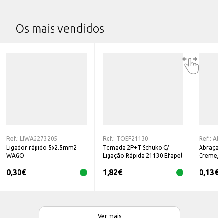
Os mais vendidos
Ref.:
LIWA2273205
Ref.:
TOEF21130
Ref.:
A
Ligador rápido 5x2.5mm2
Tomada 2P+T Schuko C/
Abraça
WAGO
Ligação Rápida 21130 Efapel
Creme
0,30
€
1,82
€
0,13
Ver mais