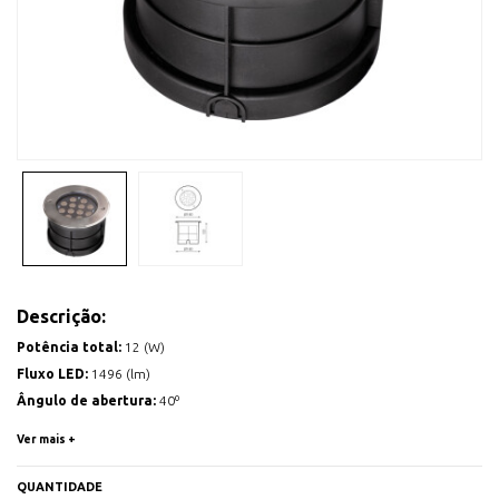
Descrição:
Potência total:
12 (W)
Fluxo LED:
1496 (lm)
Ângulo de abertura:
40º
Temperatura de cor:
3000 (K)
Ver mais +
Horas de vida útil:
L70>50000h
Dimensões:
Ø180x122 (mm)
QUANTIDADE