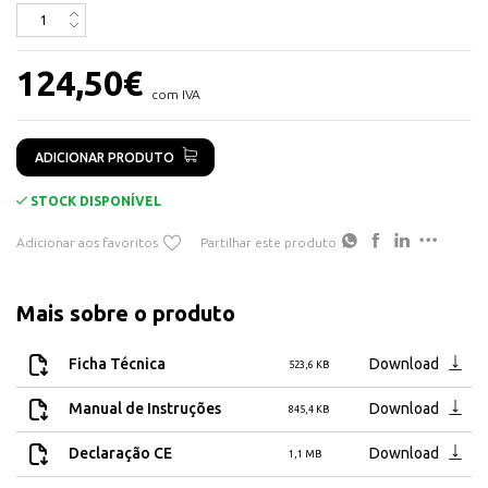
Fator de potência:
>0,9 (cosφ)
Temperatura de trabalho:
-20 +35 (ºC)
Regulação:
NO
124,50
€
Interior/exterior:
Exterior
com IVA
IP luminária:
67
Nome:
ARETTE AVANT
ADICIONAR PRODUTO
Cor RAL:
ALUMINIO
Equipamento:
DRIVER INCLUIDO
STOCK DISPONÍVEL
IK:
09
Adicionar aos favoritos
Partilhar este produto
Classe:
I
Mais sobre o produto
Ficha Técnica
Download
523,6 KB
Manual de Instruções
Download
845,4 KB
Declaração CE
Download
1,1 MB