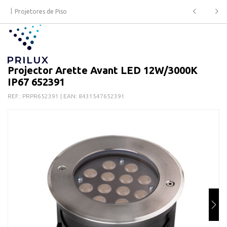
Projetores de Piso
Projector Arette Avant LED 12W/3000K
IP67 652391
REF.:
PRPR652391
| EAN:
8431547652391