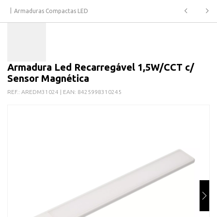
Armaduras Compactas LED
Armadura Led Recarregável 1,5W/CCT c/
Sensor Magnética
REF.:
AREDM31024
| EAN:
8425998310245