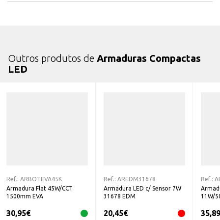
Outros produtos de
Armaduras Compactas
LED
Ref.:
ARBOTEVA45K
Ref.:
AREDM31678
Ref.:
A
Armadura Flat 45W/CCT
Armadura LED c/ Sensor 7W
Armadu
1500mm EVA
31678 EDM
11W/50
30,95
€
20,45
€
35,8