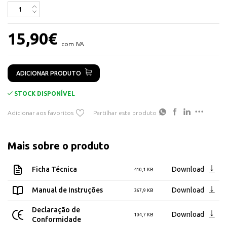
Tempo de Carga: 3 horas
Autonomia: 10 Horas
Bateria: 1500mAh
15,90
€
IP20
com IVA
Sensor Incluído
ADICIONAR PRODUTO
Dimensões: 14 x 40 x 306mm
STOCK DISPONÍVEL
Adicionar aos favoritos
Partilhar este produto
Mais sobre o produto
Ficha Técnica
Download
410,1 KB
Manual de Instruções
Download
367,9 KB
Declaração de
Download
104,7 KB
Conformidade