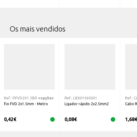
Os mais vendidos
Ref.:
FIFVD2X1.5BR
+opções
Ref.:
LIEK01060001
Ref.:
C
Fio FVD 2x1.5mm - Metro
Ligador rápido 2x2.5mm2
Cabo 
0,42
€
0,08
€
1,68