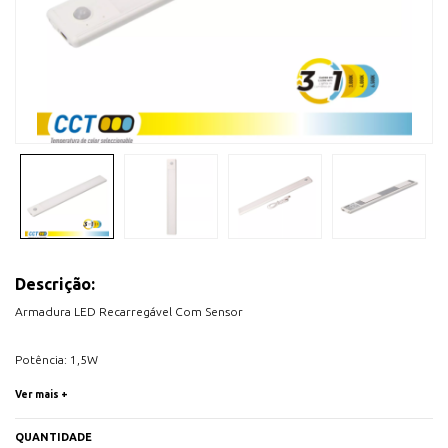
Descrição:
Armadura LED Recarregável Com Sensor
Potência: 1,5W
Temperayura de LUZ: CCT (3000K, 4000K, 65500K)
Ver mais +
Fluxo Luminoso: 120 lumens
USB 5V dc
QUANTIDADE